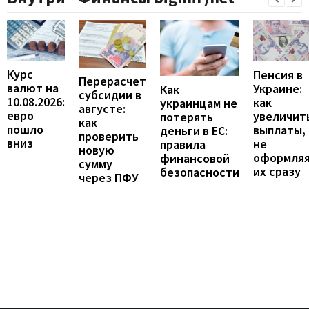
Курс
Пенсия в
Перерасчет
валют на
Украине:
Как
субсидии в
10.08.2026:
как
украинцам не
августе:
евро
увеличит
потерять
как
пошло
выплаты,
деньги в ЕС:
проверить
вниз
не
правила
новую
оформля
финансовой
сумму
их сразу
безопасности
через ПФУ