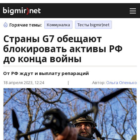
Горячие темы:
Коммуналка
Тесты bigmir)net
Страны G7 обещают
блокировать активы РФ
до конца войны
От РФ ждут и выплату репараций
18 апреля 2023, 12:24
|
Автор:
Ольга Опенько