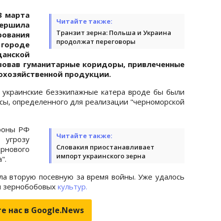
3 марта
Читайте также:
вершила
Транзит зерна: Польша и Украина
вания
продолжат переговоры
городе
нской
зовав гуманитарные коридоры, привлеченные
кохозяйственной продукции.
о украинские безэкипажные катера вроде бы были
сы, определенного для реализации "черноморской
роны РФ
Читайте также:
 угрозу
Словакия приостанавливает
нового
импорт украинского зерна
".
ала вторую посевную за время войны. Уже удалось
 и зернобобовых
культур.
е нас в Google.News