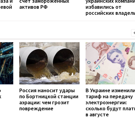
аза и
счет замороженных
украинских компан
невой
активов РФ
избавились от
российских владел
о
Россия наносит удары
В Украине изменил
к
по Бортницкой станции
тариф на передачу
аэрации: чем грозит
электроэнергии:
повреждение
сколько будут плат
в августе