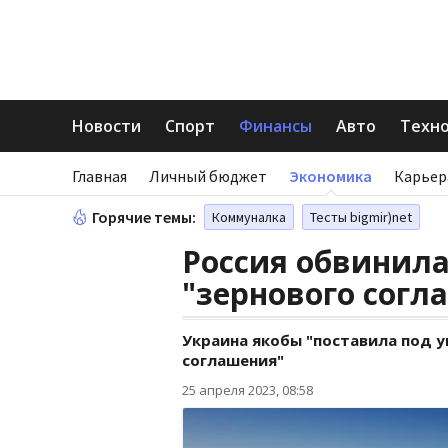
Новости
Спорт
Финансы
Авто
Техн
Главная
Личный бюджет
Экономика
Карьер
Горячие темы:
Коммуналка
Тесты bigmir)net
Россия обвинил
"зернового согл
Украина якобы "поставила под 
соглашения"
25 апреля 2023, 08:58