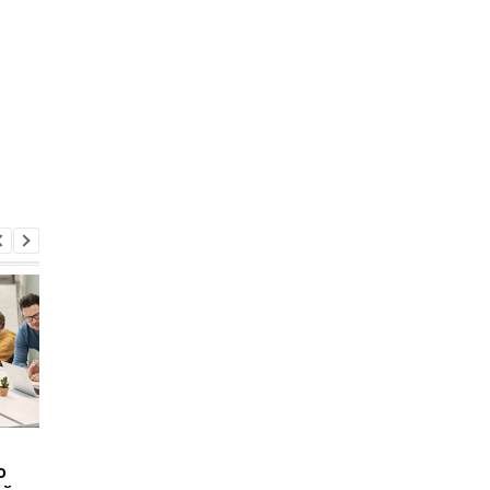
США и РФ обсуждают
Резервы тают: Росс
о
энергетические
может исчерпать Ф