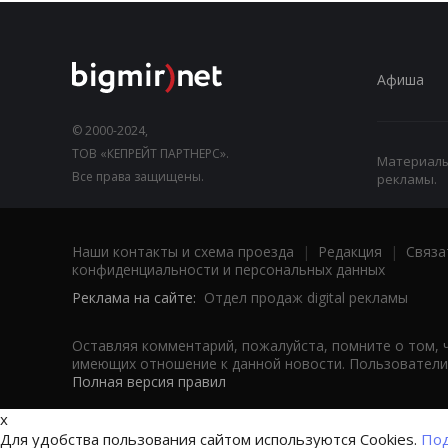
Афиша
© 2000-2024,
ТОВ «КЕПРЕЙТ ПАРТНЕРС».
Материалы,
Все права защищены.
рекламы.
Наши контакты и схема проезда
|
Редакция
|
Связа
конфиденциальности и персональных данных
Реклама на сайте:
Отдел продаж digital рекламы
Оставляя комментарий, пожалуйста, помните о том, 
имеющих отношение к данной новости. Пользователи,
Полная версия правил
x
Для удобства пользования сайтом используются Cookies.
Под