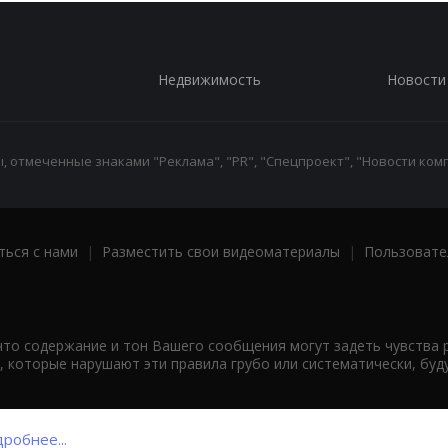
Недвижимость
Новости
 отмеченные знаками "Реклама", "PR", "Спецпроект", "Новости комп
ться с нами
|
Разместить свои видеоматериалы
|
Пользовате
что содержание и тон Вашего сообщения могут задеть чувства 
 которые нарушают эти правила грубо или систематически, буд
робнее...