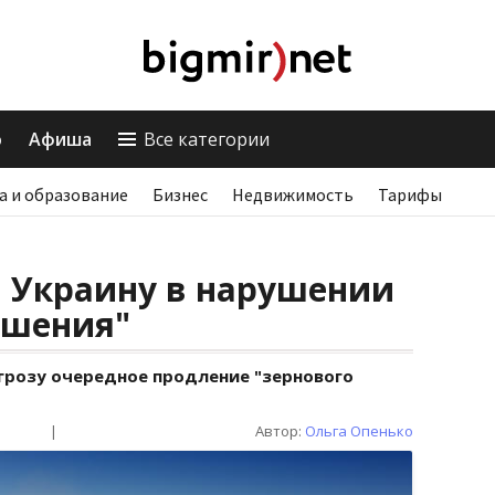
о
Афиша
Все категории
а и образование
Бизнес
Недвижимость
Тарифы
а Украину в нарушении
ашения"
угрозу очередное продление "зернового
|
Автор:
Ольга Опенько