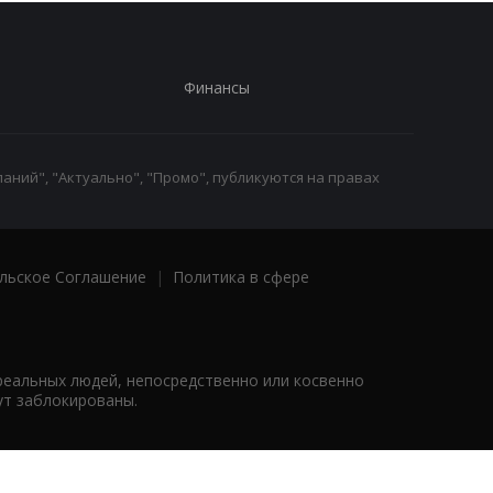
Финансы
аний", "Актуально", "Промо", публикуются на правах
льское Соглашение
|
Политика в сфере
реальных людей, непосредственно или косвенно
ут заблокированы.