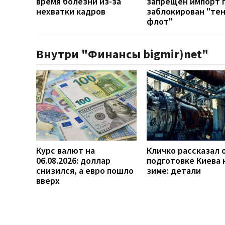
время болезни из-за
запрещен импорт г
нехватки кадров
заблокирован "те
флот"
Внутри "Финансы bigmir)net"
Курс валют на
Кличко рассказал 
06.08.2026: доллар
подготовке Киева 
снизился, а евро пошло
зиме: детали
вверх