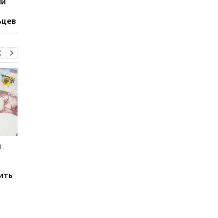
ий
соглашения на фоне
национального
переговоров по войне
благосостояния уже
ьцев
2026 году
и
Мировые запасы
Остановка морского
топлива почти
коридора может
исчерпаны: эксперт
привести к снижени
ить
предупредил о рисках
производства
для Украины
железной руды