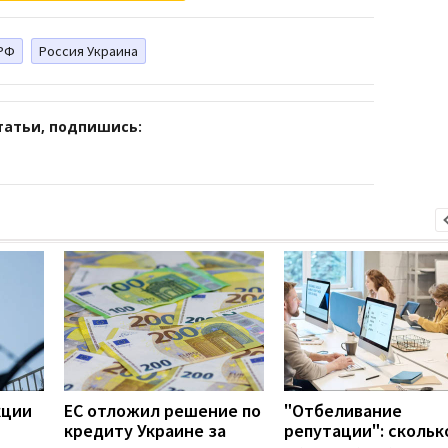
РФ
Россия Украина
татьи, подпишись:
кции
ЕС отложил решение по
"Отбеливание
кредиту Украине за
репутации": скольк