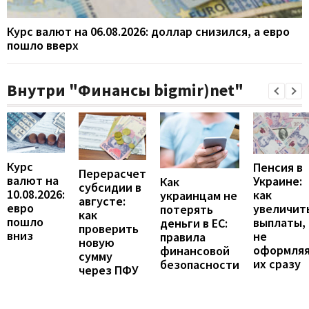
Курс валют на 06.08.2026: доллар снизился, а евро
пошло вверх
Внутри "Финансы bigmir)net"
Курс
Пенсия в
Перерасчет
валют на
Украине:
Как
субсидии в
10.08.2026:
как
украинцам не
августе:
евро
увеличит
потерять
как
пошло
выплаты,
деньги в ЕС:
проверить
вниз
не
правила
новую
оформля
финансовой
сумму
их сразу
безопасности
через ПФУ