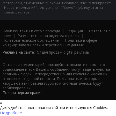
Материалы, отмеченные знаками "Реклама", "PR", "Спецпроект",
"Новости компаний", "Актуально", "Промо", публикуются на
правах рекламы.
Наши контакты и схема проезда
|
Редакция
|
Связаться с
нами
|
Разместить свои видеоматериалы
|
Пользовательское Соглашение
|
Политика в сфере
конфиденциальности и персональных данных
Реклама на сайте:
Отдел продаж digital рекламы
Оставляя комментарий, пожалуйста, помните о том, что
содержание и тон Вашего сообщения могут задеть чувства
реальных людей, непосредственно или косвенно имеющих
отношение к данной новости. Пользователи, которые
нарушают эти правила грубо или систематически, будут
заблокированы.
Полная версия правил
x
Для удобства пользования сайтом используются Cookies.
Подробнее...