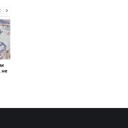
ак
Проезд по 30 грн в
Выплата 3100 грн ко
 не
Киеве: почему
Дню Независимости
работники с низкими
кому нужно подать
зарплатами уходят с
заявление в ПФУ
работы