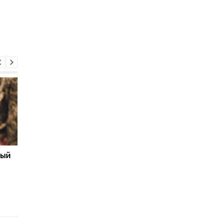
ный
Бронирование
Трамп заявил, что С
работников с сентября
предоставят Украин
2026 года: кто может
лицензию на
потерять отсрочку от
производство Patrio
мобилизации