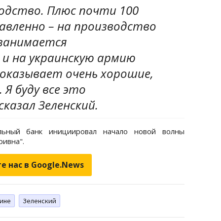
одство. Плюс почти 100
авленно – на производство
занимается
и на украинскую армию
показывает очень хорошие,
 Я буду все это
сказал Зеленский.
льный банк инициировал начало новой волны
ривна".
е нас в Google.News
аине
Зеленский