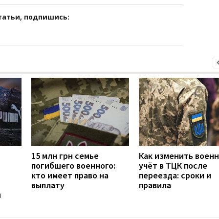
татьи, подпишись:
15 млн грн семье
Как изменить воен
погибшего военного:
учёт в ТЦК после
кто имеет право на
переезда: сроки и
выплату
правила
н