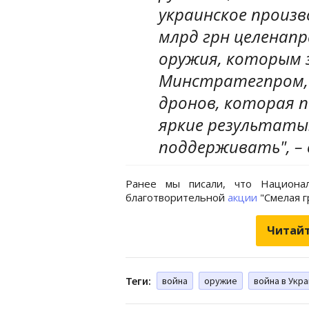
украинское произв
млрд грн целенапр
оружия, которым 
Минстратегпром, 
дронов, которая 
яркие результаты.
поддерживать", – 
Ранее мы писали, что Национа
благотворительной
акции
"Смелая г
Читайт
Теги:
война
оружие
война в Укр