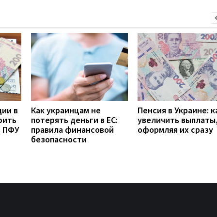
дии в
Как украинцам не
Пенсия в Украине: к
рить
потерять деньги в ЕС:
увеличить выплаты,
з ПФУ
правила финансовой
оформляя их сразу
безопасности