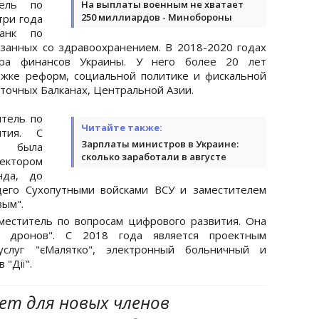
ель по
На выплаты военным не хватает
250 миллиардов - Минобороны
три года
Банк по
занных со здравоохранением. В 2018-2020 годах
тра финансов Украины. У него более 20 лет
ржке реформ, социальной политике и фискальной
точных Балканах, Центральной Азии.
тель по
Читайте также:
ития. С
Зарплаты министров в Украине:
 была
сколько заработали в августе
тором
нда, до
щего Сухопутными войсками ВСУ и заместителем
вым".
меститель по вопросам цифрового развития. Она
я дронов". С 2018 года является проектным
услуг "єМалятко", электронный больничный и
"Дії".
ет для новых членов