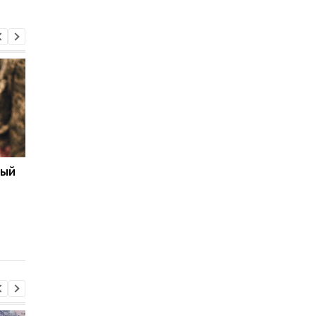
ный
Бронирование
Число украинских
работников с сентября
беженцев в ЕС вырос
2026 года: кто может
в каких странах
потерять отсрочку от
фиксируется отток
мобилизации