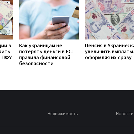
дии в
Как украинцам не
Пенсия в Украине: к
рить
потерять деньги в ЕС:
увеличить выплаты,
з ПФУ
правила финансовой
оформляя их сразу
безопасности
Недвижимость
Новости