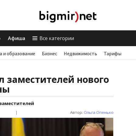
о
Афиша
Все категории
а и образование
Бизнес
Недвижимость
Тарифы
л заместителей нового
ны
 заместителей
|
Автор:
Ольга Опенько