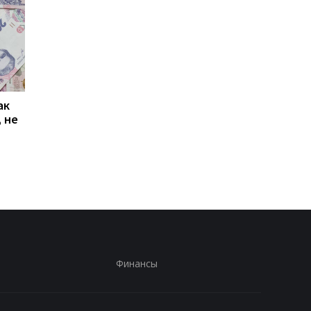
ак
Проезд по 30 грн в
Выплата 3100 грн ко
 не
Киеве: почему
Дню Независимости
работники с низкими
кому нужно подать
зарплатами уходят с
заявление в ПФУ
работы
Финансы