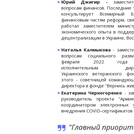
Юрий Джигир -
заместит
вопросам финансов. Последние 
консультирует Всемирный 
финансовым частям реформ, свя
работал заместителем минис
экономического опыта в подде
децентрализации в Украине, Вос
Наталья Калмыкова
- замести
вопросам социального разв
февраля 2022 года
исполнительным дирек
Украинского ветеранского фо
этого - советницей командую
директора в фонде "Вернись жи
Екатерина Черногоренко
- за
руководитель проекта "Арми
координатором электронных 
внедрения COVID-сертификатов в 
"Главный приорит