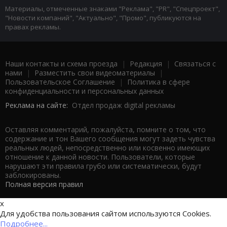
Материалы, отмеченные знаками "Реклама", "PR", "Спецпроект",
"Новости компаний", "Актуально", "Промо", публикуются на
правах рекламы.
Наши контакты и схема проезда
|
Редакция
|
Связаться с
нами
|
Разместить свои видеоматериалы
|
Пользовательское Соглашение
|
Политика в сфере
конфиденциальности и персональных данных
Реклама на сайте:
Отдел продаж digital рекламы
Оставляя комментарий, пожалуйста, помните о том, что
содержание и тон Вашего сообщения могут задеть чувства
реальных людей, непосредственно или косвенно имеющих
отношение к данной новости. Пользователи, которые
нарушают эти правила грубо или систематически, будут
заблокированы.
Полная версия правил
x
Для удобства пользования сайтом используются Cookies.
Подробнее...