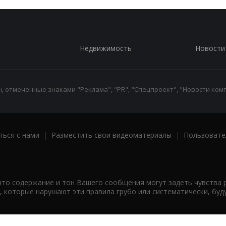
Недвижимость
Новости
 отмеченные знаками "Реклама", "PR", "Спецпроект", "Новости комп
ться с нами
|
Разместить свои видеоматериалы
|
Пользовате
что содержание и тон Вашего сообщения могут задеть чувства 
 которые нарушают эти правила грубо или систематически, буд