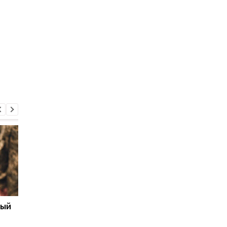
ный
Бронирование
Число украинских
работников с сентября
беженцев в ЕС вырос
2026 года: кто может
в каких странах