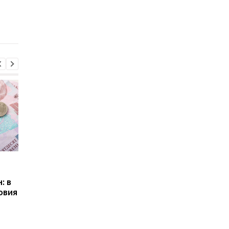
потерять отсрочку от
фиксируется отток
мобилизации
Пенсии для украинцев в
Банки усилили
Польше: кто может
контроль переводов:
: в
получать выплаты
какие операции мог
овия
заблокировать карт