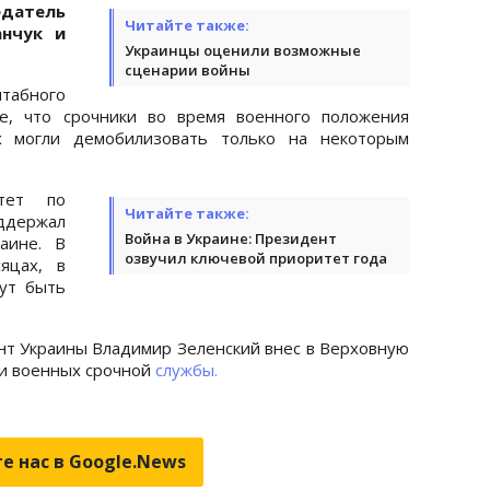
едатель
Читайте также:
анчук и
Украинцы оценили возможные
сценарии войны
табного
е, что срочники во время военного положения
х могли демобилизовать только на некоторым
тет по
Читайте также:
ддержал
Война в Украине: Президент
аине. В
озвучил ключевой приоритет года
яцах, в
ут быть
нт Украины Владимир Зеленский внес в Верховную
ии военных срочной
службы.
е нас в Google.News