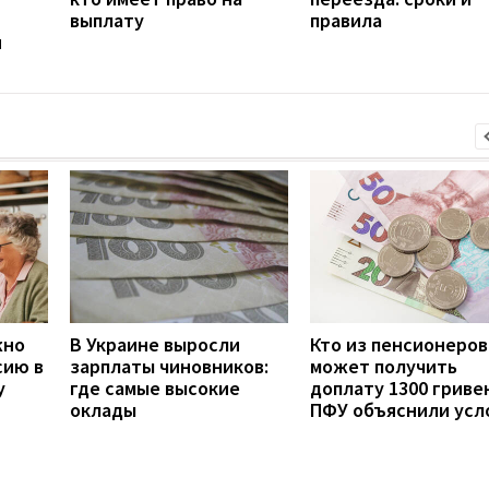
выплату
правила
н
жно
В Украине выросли
Кто из пенсионеров
сию в
зарплаты чиновников:
может получить
у
где самые высокие
доплату 1300 гривен
оклады
ПФУ объяснили усл