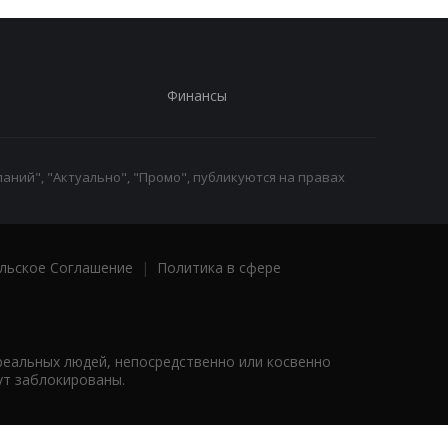
Финансы
аний", "Актуально", "Промо", публикуются на правах
льское Соглашение
|
Политика в сфере
реальных людей, непосредственно или косвенно
ут заблокированы.