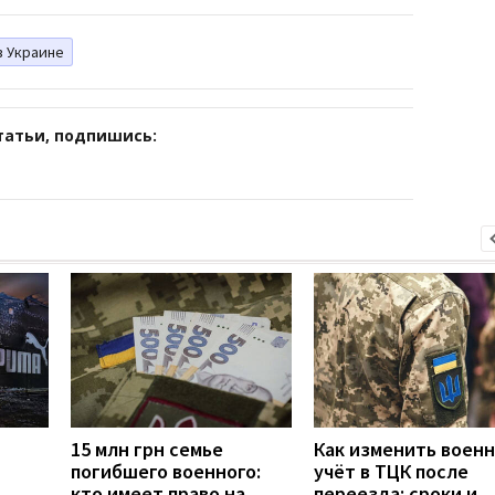
в Украине
татьи, подпишись:
15 млн грн семье
Как изменить воен
погибшего военного:
учёт в ТЦК после
кто имеет право на
переезда: сроки и