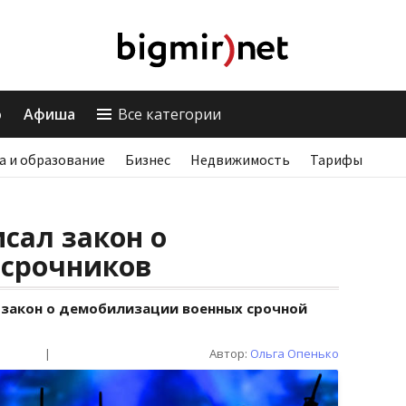
о
Афиша
Все категории
а и образование
Бизнес
Недвижимость
Тарифы
сал закон о
срочников
 закон о демобилизации военных срочной
|
Автор:
Ольга Опенько