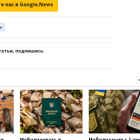
е нас в Google.News
не
татьи, подпишись:
не
Мобилизовать в
Мобилизация с 1 ию