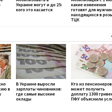
в
Украине могут и до 25:
какие изменения
кого это касается
готовят для мужчин
находящихся в роз
ТЦК
жно
В Украине выросли
Кто из пенсионеров
сию в
зарплаты чиновников:
может получить
у
где самые высокие
доплату 1300 гривен
оклады
ПФУ объяснили усл