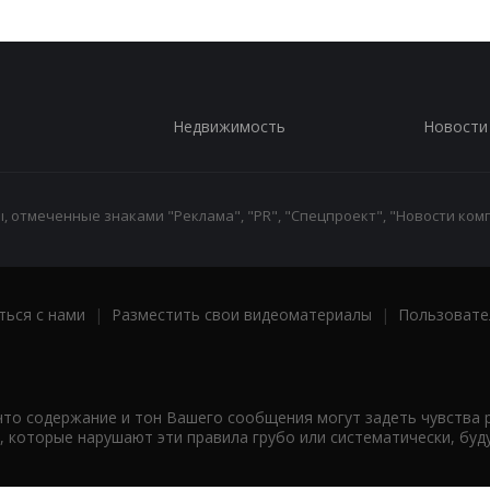
Недвижимость
Новости
 отмеченные знаками "Реклама", "PR", "Спецпроект", "Новости комп
ться с нами
|
Разместить свои видеоматериалы
|
Пользовате
что содержание и тон Вашего сообщения могут задеть чувства 
 которые нарушают эти правила грубо или систематически, буд