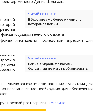
л премьер-министр Денис Шмыгаль.
Читайте также:
твенной
В Украине уже более миллиона
ветеранов войны
которой
редства
о фонда государственного бюджета.
онда ликвидации последствий агрессии для
.
ажность
Читайте также:
строты в
Война в Украине: с какими
к работы
болезнями не могут мобилизовать
имально
 ТЭС являются критически важными объектами для
и их восстановление необходимо для обеспечения
онов.
рует резкий рост зарплат в
Украине.