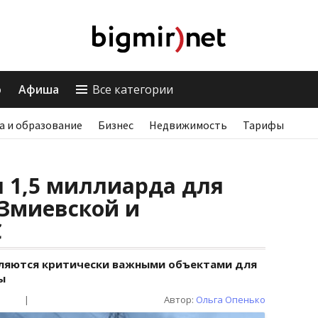
о
Афиша
Все категории
а и образование
Бизнес
Недвижимость
Тарифы
 1,5 миллиарда для
 Змиевской и
С
вляются критически важными объектами для
ы
|
Автор:
Ольга Опенько