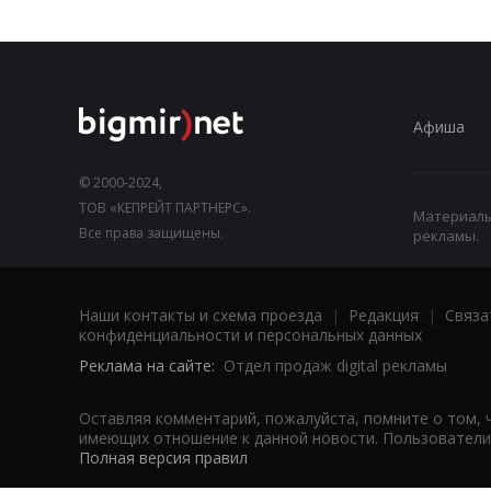
Афиша
© 2000-2024,
ТОВ «КЕПРЕЙТ ПАРТНЕРС».
Материалы,
Все права защищены.
рекламы.
Наши контакты и схема проезда
|
Редакция
|
Связа
конфиденциальности и персональных данных
Реклама на сайте:
Отдел продаж digital рекламы
Оставляя комментарий, пожалуйста, помните о том, 
имеющих отношение к данной новости. Пользователи,
Полная версия правил