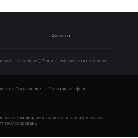
Финансы
аний", "Актуально", "Промо", публикуются на правах
льское Соглашение
|
Политика в сфере
реальных людей, непосредственно или косвенно
ут заблокированы.