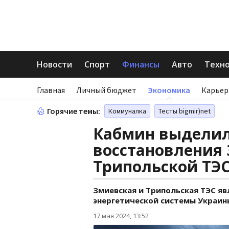
Новости
Спорт
Финансы
Авто
Техн
Главная
Личный бюджет
Экономика
Карьер
Горячие темы:
Коммуналка
Тесты bigmir)net
Кабмин выделил
восстановления
Трипольской ТЭ
Змиевская и Трипольская ТЭС я
энергетической системы Украин
17 мая 2024, 13:52