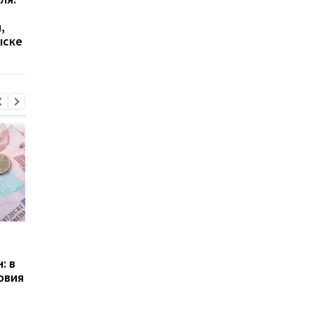
2026: кто имеет право
правила получения 2
,
на отсрочку и кого не
грн на медосмотр: ч
ыске
призывают
нужно знать украин
40+
Пенсии для украинцев в
Банки усилили
Польше: кто может
контроль переводов:
: в
получать выплаты
какие операции мог
овия
заблокировать карт