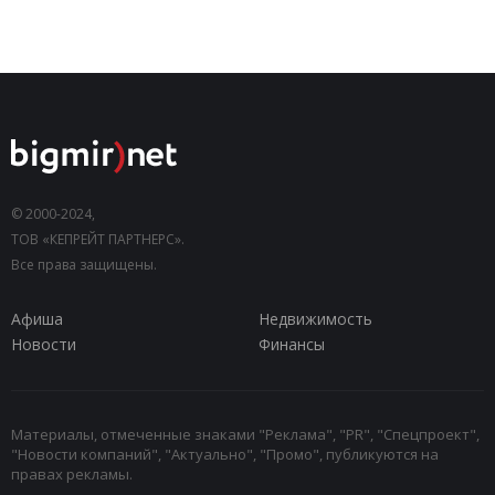
© 2000-2024,
ТОВ «КЕПРЕЙТ ПАРТНЕРС».
Все права защищены.
Афиша
Недвижимость
Новости
Финансы
Материалы, отмеченные знаками "Реклама", "PR", "Спецпроект",
"Новости компаний", "Актуально", "Промо", публикуются на
правах рекламы.