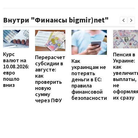
Внутри "Финансы bigmir)net"
Курс
Пенсия в
Перерасчет
валют на
Украине:
Как
субсидии в
10.08.2026:
как
украинцам не
августе:
евро
увеличит
потерять
как
пошло
выплаты,
деньги в ЕС:
проверить
вниз
не
правила
новую
оформля
финансовой
сумму
их сразу
безопасности
через ПФУ