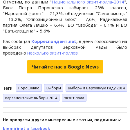
Отметим, по данным "
Национального экзит-полла-2014
",
Блок Петра Порошенко набирает 23% голосов,
"Народный фронт" – 21,3%, объединение "Самопомощь"
– 13,2%, "Оппозиционный блок" – 7,6%, Радикальная
партия Олега Ляшко – 6,4%, ВО "Свобода" – 6,1% и ВО
"Батькивщина" – 5,6%
Как сообщал
Корреспондент.net
,
в день голосования на
выборах депутатов Верховной Рады было
проведено
несколько экзит-поллов
.
Читайте нас в Google.News
Теги:
Порошенко
Выборы
Выборы в Верховную Раду 2014
парламентские выборы 2014
экзит-полл
Не пропусти другие интересные статьи, подпишись:
bigmir)net в facebook