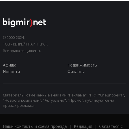
© 2000-2024,
ТОВ «КЕПРЕЙТ ПАРТНЕРС».
Все права защищены.
Афиша
Недвижимость
Новости
Финансы
Материалы, отмеченные знаками "Реклама", "PR", "Спецпроект",
"Новости компаний", "Актуально", "Промо", публикуются на
правах рекламы.
Наши контакты и схема проезда
|
Редакция
|
Связаться с