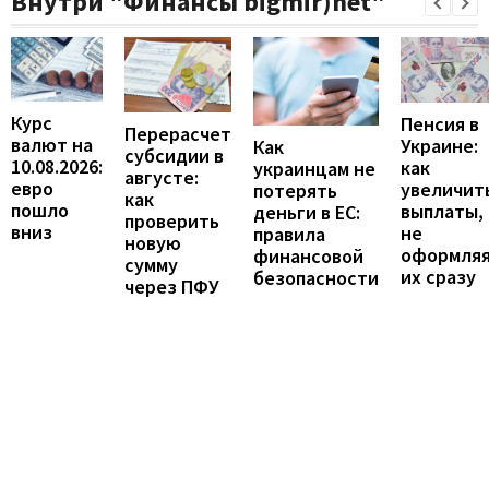
Внутри "Финансы bigmir)net"
Курс
Пенсия в
Перерасчет
валют на
Украине:
Как
субсидии в
10.08.2026:
как
украинцам не
августе:
евро
увеличит
потерять
как
пошло
выплаты,
деньги в ЕС:
проверить
вниз
не
правила
новую
оформля
финансовой
сумму
их сразу
безопасности
через ПФУ