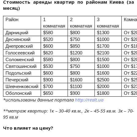
Стоимость аренды квартир по районам Киева (за
месяц)
Район
1
2
3
Комна
комнатная
комнатная
комнатная
Дарницкий
$580
$800
$1300
От
$2
Деснянский
$520
$750
$1000
От
$2
Днепровский
$600
$850
$1700
От
$1
Голосеевский
$620
$1200
$2100
От
$2
Соломенский
$580
$800
$1500
От
$2
Святошинский
$530
$750
$1000
От
$1
Подольский
$600
$800
$1600
От
$2
Печерский
$900
$1600
$2500
От
$2
Шевченковский
$700
$1100
$2000
От
$2
Оболонский
$650
$900
$1800
От
$2
*использованы данные портала
http://realt.ua
**метраж квартир: 1к – 30-40 кв.м., 2к – 45-55 кв.м. 3к – 70-
95 кв.м
Что влияет на цену?