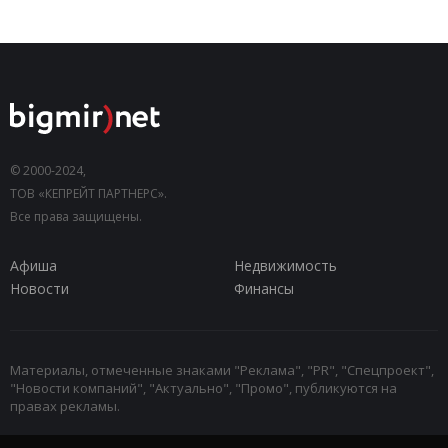
© 2000-2024,
ТОВ «КЕПРЕЙТ ПАРТНЕРС».
Все права защищены.
Афиша
Недвижимость
Новости
Финансы
Материалы, отмеченные знаками "Реклама", "PR", "Спецпроект",
"Новости компаний", "Актуально", "Промо", публикуются на
правах рекламы.