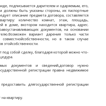
виде, подписывается дарителем и одаряемым, его,
ем должны быть указаны стороны, их паспортные
ледует описание предмета договора, составляется
вартиру: количество комнат, этаж, площадь,
й в доме, вкотором находится квартира, адрес.
равоустанавливающих документов, на основании
елю.Возможен вариант дарения только части
 совместнойсобственности, но в таком случае
ов этойсобственности.
 под собой сделку, благодаря которой можно что-
цедура.
мых документов и сведений,договор нужно
государственной регистрации правна недвижимое
предоставить длягосударственной регистрации
 на квартиру.