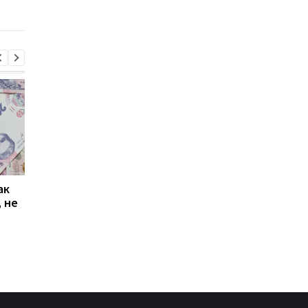
работы
ак
Проезд по 30 грн в
Выплата 3100 грн ко
 не
Киеве: почему
Дню Независимости
работники с низкими
кому нужно подать
зарплатами уходят с
заявление в ПФУ
работы