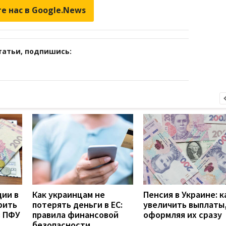
е нас в Google.News
татьи, подпишись:
дии в
Как украинцам не
Пенсия в Украине: к
рить
потерять деньги в ЕС:
увеличить выплаты,
з ПФУ
правила финансовой
оформляя их сразу
безопасности