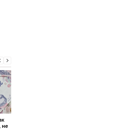
ак
Проезд по 30 грн в
Выплата 3100 грн ко
 не
Киеве: почему
Дню Независимости
работники с низкими
кому нужно подать
зарплатами уходят с
заявление в ПФУ