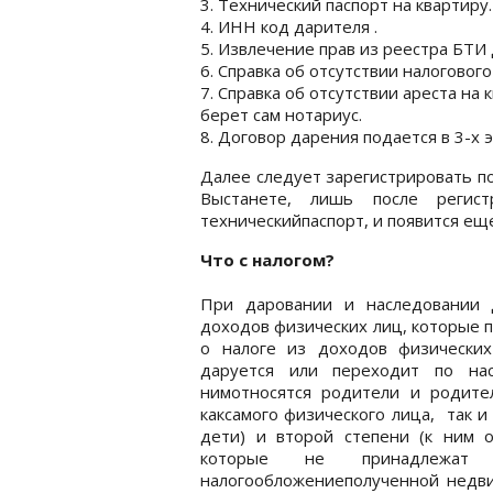
3. Технический паспорт на квартиру.
4. ИНН код дарителя .
5. Извлечение прав из реестра БТИ
6. Справка об отсутствии налогового
7. Справка об отсутствии ареста на
берет сам нотариус.
8. Договор дарения подается в 3-х 
Далее следует зарегистрировать п
Выстанете, лишь после регис
техническийпаспорт, и появится ещ
Что с налогом?
При даровании и наследовании 
доходов физических лиц, которые 
о налоге из доходов физических
даруется или переходит по на
нимотносятся родители и родит
каксамого физического лица, так 
дети) и второй степени (к ним о
которые не принадлежат
налогообложениеполученной недви