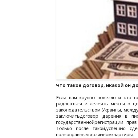
Что такое договор, икакой он д
Если вам крупно повезло и кто-т
радоваться и лелеять мечты о цв
законодательством Украины, межд
заключитьдоговор дарения в пи
государственнойрегистрации пра
Только после такой,успешно сд
полноправным хозяиномквартиры.