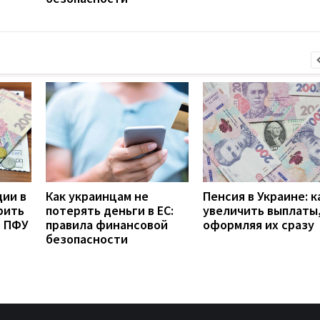
дии в
Как украинцам не
Пенсия в Украине: к
рить
потерять деньги в ЕС:
увеличить выплаты,
з ПФУ
правила финансовой
оформляя их сразу
безопасности