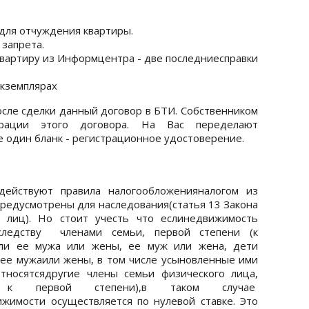
 для отчуждения квартиры.
 запрета.
 квартиру из Информцентра - две последниесправки
экземплярах
осле сделки данный договор в БТИ. Собственником
трации этого договора. На Вас переделают
е один бланк - регистрационное удостоверение.
действуют правила налогообложенияналогом из
предусмотрены для наследования(статья 13 Закона
 лиц). Но стоит учесть что еслинедвижимость
следству членами семьи, первой степени (к
ели ее мужа или жены, ее муж или жена, дети
и ее мужаили жены, в том числе усыновленные ими
тносятсядругие члены семьи физического лица,
 к первой степени),в таком случае
жимости осуществляется по нулевой ставке. Это