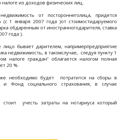
о налоге из доходов физических лиц.
недвижимость от постороннеголица, придется
 (с 1 января 2007 года )от стоимостидаруемого
арка обдаренным от иностранногодарителя, ставка
07 года ).
е лицо бывает дарителем, напримерпредприятие
ика недвижимость, в такомслучае, следуя пункту 1
ом налоге граждан” облагается налогом полная
ет 20 %.
 же необходимо будет потратится на сборы в
 и Фонд социального страхования, в случае
, стоит учесть затраты на нотариуса который