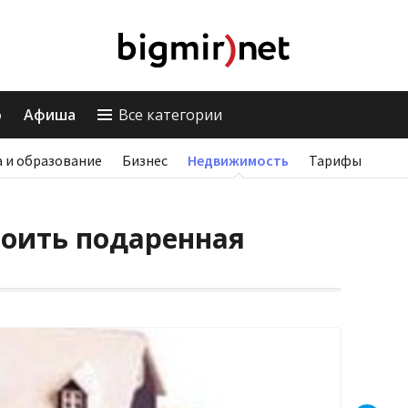
о
Афиша
Все категории
 и образование
Бизнес
Недвижимость
Тарифы
тоить подаренная