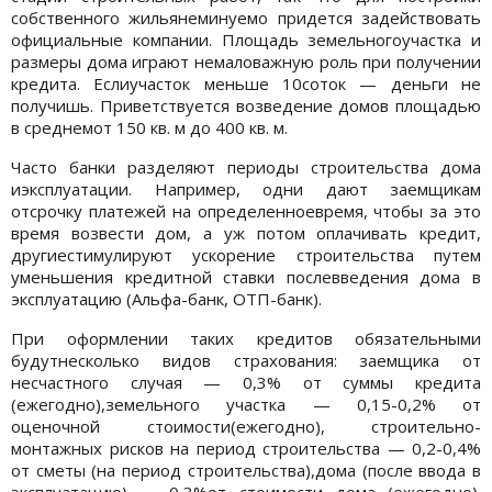
собственного жильянеминуемо придется задействовать
официальные компании. Площадь земельногоучастка и
размеры дома играют немаловажную роль при получении
кредита. Еслиучасток меньше 10соток — деньги не
получишь. Приветствуется возведение домов площадью
в среднемот 150 кв. м до 400 кв. м.
Часто банки разделяют периоды строительства дома
иэксплуатации. Например, одни дают заемщикам
отсрочку платежей на определенноевремя, чтобы за это
время возвести дом, а уж потом оплачивать кредит,
другиестимулируют ускорение строительства путем
уменьшения кредитной ставки послевведения дома в
эксплуатацию (Альфа-банк, ОТП-банк).
При оформлении таких кредитов обязательными
будутнесколько видов страхования: заемщика от
несчастного случая — 0,3% от суммы кредита
(ежегодно),земельного участка — 0,15-0,2% от
оценочной стоимости(ежегодно), строительно-
монтажных рисков на период строительства — 0,2-0,4%
от сметы (на период строительства),дома (после ввода в
эксплуатацию) — 0,3%от стоимости дома (ежегодно).