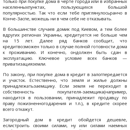
только при покупке дома в черте города или в избранных
населенныхпунктах, пользующихся большой
популярностью. Так что если тебе приглянулосьранчо в
Конче-Заспе, можешь ни в чем себе не отказывать.
В большинстве случаев домик под Киевом, а тем более
вдругих регионах Украины, кредитуется не больше чем
на 15 лет. Далее ряд банков сообщит, что
кредитвозможен только в случае полной готовности дома
к проживанию. И конечно, ондолжен быть сдан в
эксплуатацию. Ключевое условие всех банков —
приватизацияземли.
По закону, при покупке дома в кредит в залогпередается
и участок. Естественно, что земля и жилье должны
принадлежатьзаемщику. Если земля не переходит в
собственность покупателя-заемщика(например,
находится в пользовании, принадлежит продавцу по
праву пожизненногодарения и т.п.), в кредите скорее
всего откажут.
Загородный дом в кредит обойдется дешевле,
еслистроить своими силами, ну или силами наемных