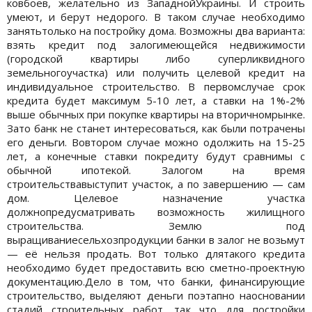
ковбоев, желательно из ЗападнойУкраины. И строить
умеют, и берут недорого. В таком случае необходимо
занятьтолько на постройку дома. Возможны два варианта:
взять кредит под залогимеющейся недвижимости
(городской квартиры либо суперликвидного
земельногоучастка) или получить целевой кредит на
индивидуальное строительство. В первомслучае срок
кредита будет максимум 5-10 лет, а ставки на 1%-2%
выше обычных при покупке квартиры на вторичномрынке.
Зато банк не станет интересоваться, как были потрачены
его деньги. Вовтором случае можно одолжить на 15-25
лет, а конечные ставки покредиту будут сравнимы с
обычной ипотекой. Залогом на время
строительствавыступит участок, а по завершению — сам
дом. Целевое назначение участка
должнопредусматривать возможность жилищного
строительства. Землю под
выращиваниесельхозпродукции банки в залог не возьмут
— её нельзя продать. Вот только длятакого кредита
необходимо будет предоставить всю сметно-проектную
документацию.Дело в том, что банки, финансирующие
строительство, выделяют деньги поэтапно наосновании
стадий строительных работ, так что для постройки