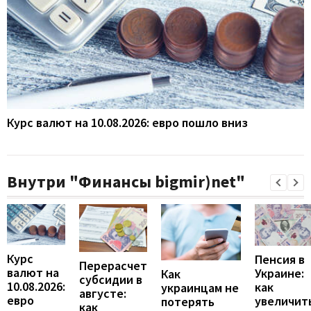
Курс валют на 10.08.2026: евро пошло вниз
Внутри "Финансы bigmir)net"
Курс
Пенсия в
Перерасчет
валют на
Украине:
Как
субсидии в
10.08.2026:
как
украинцам не
августе:
евро
увеличит
потерять
как