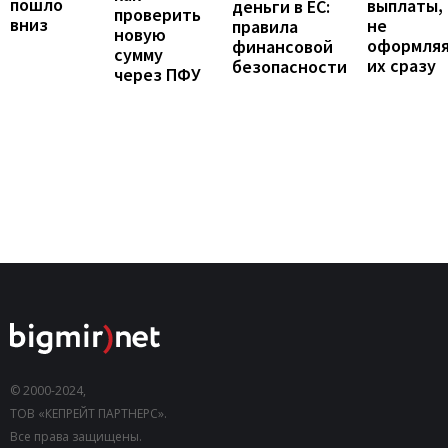
пошло
выплаты,
деньги в ЕС:
проверить
вниз
не
правила
новую
оформля
финансовой
сумму
их сразу
безопасности
через ПФУ
© 2000-2024,
ТОВ «КЕПРЕЙТ ПАРТНЕРС».
Все права защищены.