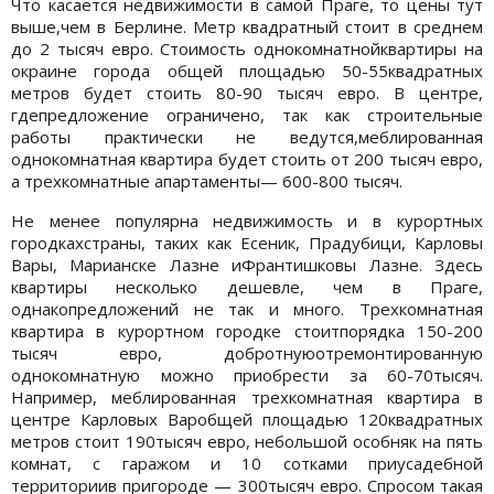
Что касается недвижимости в самой Праге, то цены тут
выше,чем в Берлине. Метр квадратный стоит в среднем
до 2 тысяч евро. Стоимость однокомнатнойквартиры на
окраине города общей площадью 50-55квадратных
метров будет стоить 80-90 тысяч евро. В центре,
гдепредложение ограничено, так как строительные
работы практически не ведутся,меблированная
однокомнатная квартира будет стоить от 200 тысяч евро,
а трехкомнатные апартаменты— 600-800 тысяч.
Не менее популярна недвижимость и в курортных
городкахстраны, таких как Есеник, Прадубици, Карловы
Вары, Марианске Лазне иФрантишковы Лазне. Здесь
квартиры несколько дешевле, чем в Праге,
однакопредложений не так и много. Трехкомнатная
квартира в курортном городке стоитпорядка 150-200
тысяч евро, добротнуюотремонтированную
однокомнатную можно приобрести за 60-70тысяч.
Например, меблированная трехкомнатная квартира в
центре Карловых Варобщей площадью 120квадратных
метров стоит 190тысяч евро, небольшой особняк на пять
комнат, с гаражом и 10 сотками приусадебной
территориив пригороде — 300тысяч евро. Спросом такая