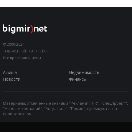
© 2000-2024,
ТОВ «КЕПРЕЙТ ПАРТНЕРС».
Все права защищены.
Афиша
Недвижимость
Новости
Финансы
Материалы, отмеченные знаками "Реклама", "PR", "Спецпроект",
"Новости компаний", "Актуально", "Промо", публикуются на
правах рекламы.