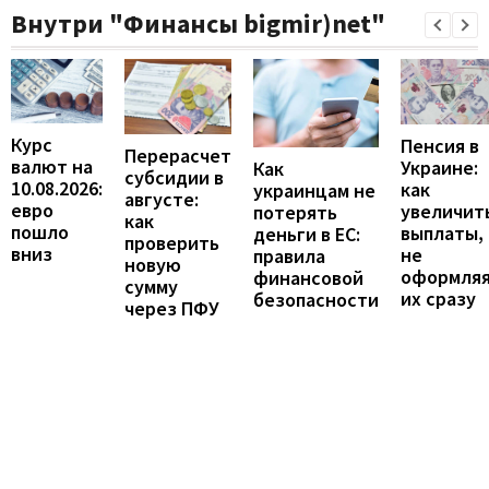
Внутри "Финансы bigmir)net"
Курс
Пенсия в
Перерасчет
валют на
Украине:
Как
субсидии в
10.08.2026:
как
украинцам не
августе:
евро
увеличит
потерять
как
пошло
выплаты,
деньги в ЕС:
проверить
вниз
не
правила
новую
оформля
финансовой
сумму
их сразу
безопасности
через ПФУ