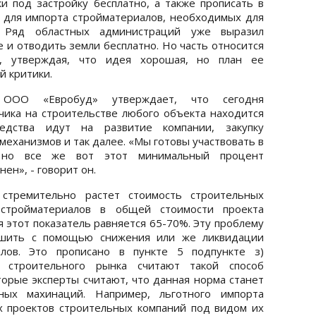
 под застройку бесплатно, а также прописать в
 для импорта стройматериалов, необходимых для
. Ряд областных администраций уже выразил
е и отводить земли бесплатно. Но часть относится
и, утверждая, что идея хорошая, но план ее
й критики.
 ООО «Евробуд» утверждает, что сегодня
ика на строительстве любого объекта находится
дства идут на развитие компании, закупку
еханизмов и так далее. «Мы готовы участвовать в
, но все же вот этот минимальный процент
ен», - говорит он.
 стремительно растет стоимость строительных
стройматериалов в общей стоимости проекта
я этот показатель равняется 65-70%. Эту проблему
шить с помощью снижения или же ликвидации
лов. Это прописано в пункте 5 подпункте з)
ки строительного рынка считают такой способ
орые эксперты считают, что данная норма станет
ых махинаций. Например, льготного импорта
х проектов строительных компаний под видом их