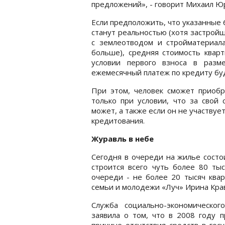
предложений», - говорит Михаил Ю
Если предположить, что указанные 6
станут реальностью (хотя застрой
с землеотводом и стройматериала
больше), средняя стоимость кварт
условии первого взноса в раз
ежемесячный платеж по кредиту бу
При этом, человек сможет приобр
только при условии, что за свой 
может, а также если он не участву
кредитования.
Журавль в небе
Сегодня в очереди на жилье состо
строится всего чуть более 80 тыс
очереди - не более 20 тысяч квар
семьи и молодежи «Луч» Ирина Кра
Служба социально-экономическо
заявила о том, что в 2008 году 
причине отсутствия средств в го