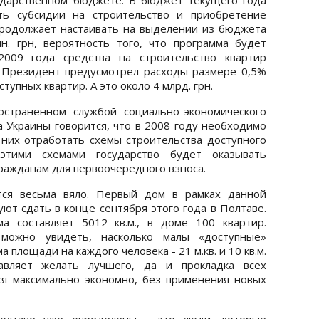
ть субсидии на строительство и приобретение
родолжает настаивать на выделении из бюджета
. грн, вероятность того, что программа будет
2009 года средства на строительство квартир
 Президент предусмотрел расходы размере 0,5%
ступных квартир. А это около 4 млрд. грн.
остраненном службой социально-экономического
 Украины говорится, что в 2008 году необходимо
 них отработать схемы строительства доступного
этими схемами государство будет оказывать
ажданам для первоочередного взноса.
тся весьма вяло. Первый дом в рамках данной
ют сдать в конце сентября этого года в Полтаве.
 составляет 5012 кв.м., в доме 100 квартир.
можно увидеть, насколько малы «доступные»
а площади на каждого человека - 21 м.кв. и 10 кв.м.
авляет желать лучшего, да и прокладка всех
я максимально экономно, без применения новых
лтаве уже определены - это люди, которые