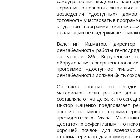
самоуправления выделить площадки
нормативно-правовых актах льготы
возведения «доступных» домов
готовность участвовать в программ
к данной программе скептическ
реализации не выдерживает никако
Валентин Ишматов, директор
рентабельность работы генподрядч
на уровне 8%. Вырученные сре
оборудования, совершенствование м
программе «Доступное жилье»
рентабельности должен быть сохран
Он также говорит, что сегодня
материалов: если раньше доля 
составляла от 40 до 50%, то сегодн
Виктор Ющенко предполагает ре
пошлин на импорт стройматериа
президентского Указа. Участни
достаточно эффективным. Но некот
хорошей почвой для всевозможн
стройматериалов для коммерчески