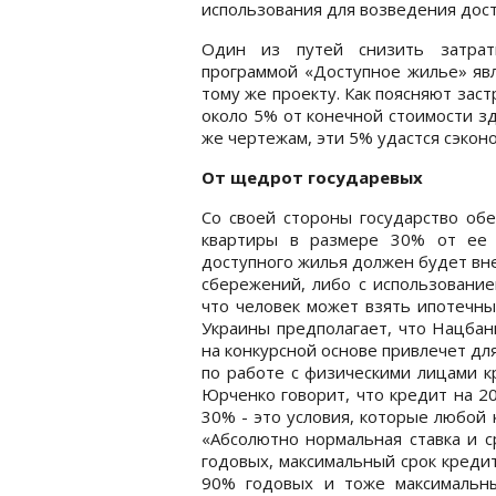
использования для возведения дос
Один из путей снизить затрат
программой «Доступное жилье» явл
тому же проекту. Как поясняют зас
около 5% от конечной стоимости зд
же чертежам, эти 5% удастся сэкон
От щедрот государевых
Со своей стороны государство об
квартиры в размере 30% от ее 
доступного жилья должен будет вн
сбережений, либо с использование
что человек может взять ипотечны
Украины предполагает, что Нацбан
на конкурсной основе привлечет д
по работе с физическими лицами к
Юрченко говорит, что кредит на 2
30% - это условия, которые любой
«Абсолютно нормальная ставка и ср
годовых, максимальный срок кредит
90% годовых и тоже максимальны