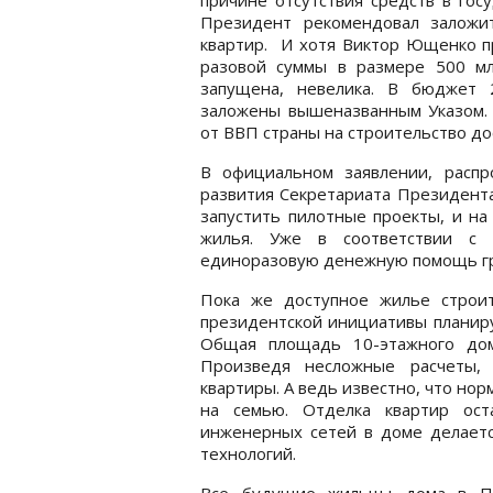
Президент рекомендовал заложи
квартир. И хотя Виктор Ющенко п
разовой суммы в размере 500 млн
запущена, невелика. В бюджет 
заложены вышеназванным Указом.
от ВВП страны на строительство до
В официальном заявлении, распр
развития Секретариата Президента
запустить пилотные проекты, и на
жилья. Уже в соответствии с 
единоразовую денежную помощь гр
Пока же доступное жилье строи
президентской инициативы планиру
Общая площадь 10-этажного дома
Произведя несложные расчеты, 
квартиры. А ведь известно, что норм
на семью. Отделка квартир ост
инженерных сетей в доме делаетс
технологий.
Все будущие жильцы дома в По