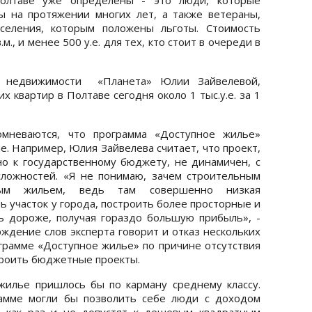
ы на протяжении многих лет, а также ветераны,
селения, которым положены льготы. Стоимость
в.м., и менее 500 у.е. для тех, кто стоит в очереди в
а недвижимости «Планета» Юлии Зайвелевой,
 квартир в Полтаве сегодня около 1 тыс.у.е. за 1
омневаются, что программа «Доступное жилье»
е. Например, Юлия Зайвелева считает, что проект,
о к государственному бюджету, не динамичен, с
сложностей. «Я не понимаю, зачем строительным
ным жильем, ведь там совершенно низкая
ь участок у города, построить более просторные и
ь дороже, получая гораздо большую прибыль», -
ждение слов эксперта говорит и отказ нескольких
ограмме «Доступное жилье» по причине отсутствия
строить бюджетные проекты.
жилье пришлось бы по карману среднему классу.
рамме могли бы позволить себе люди с доходом
о как раз и не допустят к дешевым квадратным