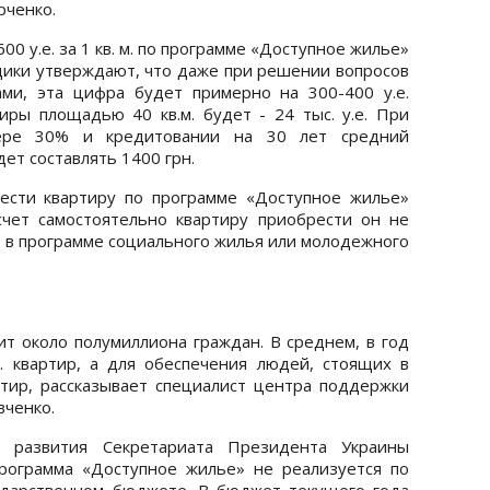
рченко.
00 у.е. за 1 кв. м. по программе «Доступное жилье»
щики утверждают, что даже при решении вопросов
ми, эта цифра будет примерно на 300-400 у.е.
иры площадью 40 кв.м. будет - 24 тыс. у.е. При
мере 30% и кредитовании на 30 лет средний
дет составлять 1400 грн.
ести квартиру по программе «Доступное жилье»
счет самостоятельно квартиру приобрести он не
ет в программе социального жилья или молодежного
ит около полумиллиона граждан. В среднем, в год
. квартир, а для обеспечения людей, стоящих в
тир, рассказывает специалист центра поддержки
вченко.
го развития Секретариата Президента Украины
программа «Доступное жилье» не реализуется по
сударственном бюджете. В бюджет текущего года