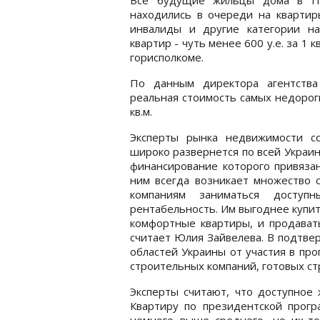
находились в очереди на квартир
инвалиды и другие категории на
квартир - чуть менее 600 у.е. за 1 к
горисполкоме.
По данным директора агентств
реальная стоимость самых недорогих
кв.м.
Эксперты рынка недвижимости с
широко развернется по всей Украин
финансирование которого привязан
ним всегда возникает множество 
компаниям заниматься доступ
рентабельность. Им выгоднее купит
комфортные квартиры, и продават
считает Юлия Зайвелева. В подтвер
областей Украины от участия в пр
строительных компаний, готовых 
Эксперты считают, что доступное 
Квартиру по президентской прог
немного выше среднего, но их-т