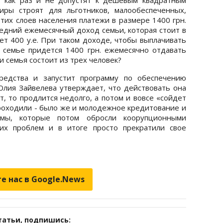
иры строят для льготников, малообеспеченных,
этих слоев населения платежи в размере 1400 грн.
редний ежемесячный доход семьи, которая стоит в
ет 400 у.е. При таком доходе, чтобы выплачивать
 семье придется 1400 грн. ежемесячно отдавать
сли семья состоит из трех человек?
редства и запустит программу по обеспечению
лия Зайвелева утверждает, что действовать она
т, то продлится недолго, а потом и вовсе «сойдет
проходили - было же и молодежное кредитование и
ммы, которые потом обросли коорупционными
их проблем и в итоге просто прекратили свое
е нас в Google.News
татьи, подпишись: