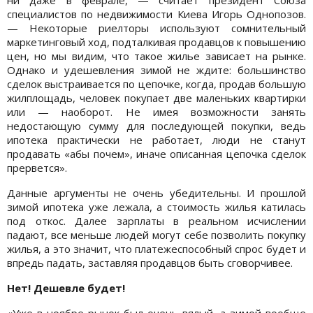
специалистов по недвижимости Киева Игорь Однопозов.
— Некоторые риелторы используют сомнительный
маркетинговый ход, подталкивая продавцов к повышению
цен, но мы видим, что такое жилье зависает на рынке.
Однако и удешевления зимой не ждите: большинство
сделок выстраивается по цепочке, когда, продав большую
жилплощадь, человек покупает две маленьких квартирки
или — наоборот. Не имея возможности занять
недостающую сумму для последующей покупки, ведь
ипотека практически не работает, люди не станут
продавать «абы почем», иначе описанная цепочка сделок
прервется».
Данные аргументы не очень убедительны. И прошлой
зимой ипотека уже лежала, а стоимость жилья катилась
под откос. Далее зарплаты в реальном исчислении
падают, все меньше людей могут себе позволить покупку
жилья, а это значит, что платежеспособный спрос будет и
впредь падать, заставляя продавцов быть сговорчивее.
Нет! Дешевле будет!
«Уже в ноябре рынок был очень вялый, а зимой вообще