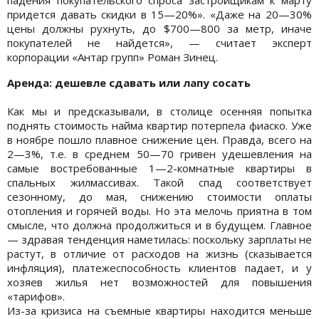
придется давать скидки в 15—20%». «Даже на 20—30%
цены должны рухнуть, до $700—800 за метр, иначе
покупателей не найдется», — считает эксперт
корпорации «Антар групп» Роман Зинец.
Аренда: дешевле сдавать или лапу сосать
Как мы и предсказывали, в столице осенняя попытка
поднять стоимость найма квартир потерпела фиаско. Уже
в ноябре пошло плавное снижение цен. Правда, всего на
2—3%, т.е. в среднем 50—70 гривен удешевления на
самые востребованные 1—2-комнатные квартиры в
спальных жилмассивах. Такой спад соответствует
сезонному, до мая, снижению стоимости оплаты
отопления и горячей воды. Но эта мелочь приятна в том
смысле, что должна продолжиться и в будущем. Главное
— здравая тенденция наметилась: поскольку зарплаты не
растут, в отличие от расходов на жизнь (сказывается
инфляция), платежеспособность клиентов падает, и у
хозяев жилья нет возможностей для повышения
«тарифов».
Из-за кризиса на съемные квартиры находится меньше