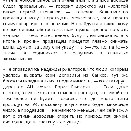
будет провальным, — говорит директор АН «Золотой
ключ» Сергей Степанюк. — Конечно, большинство
продавцов могут переждать межсезонье, они просто
снимут квартиры с экспозиции. Но найдутся и такие, кому
по житейским обстоятельствам нужно срочно продать
«хатки» — они, естественно, будут демпинговать, а в
итоге и прочим продавцам придется плавно снижать
цены. Думаю, за зиму они упадут на 5—7%, т.е. на $3—5
тысяч за «единички» и «двушки» в спальных
жилмассивах».
«Не оправдались надежды риелторов, что люди, которым
удалось вырвать свои депозиты из банков, тут же
бросятся вкладывать их в недвижимость, — констатирует
директор АН «Аякс» Борис Егизарян. — Если даже
осенью, в пик сезона, не отмечен рост цен, то зимой его
тем более не будет. Полагаю, что до марта цены
просядут на 5%, поскольку покупателей будет мизерное
число, а продавцов — не намного меньше, чем сейчас». А
вот с этими доводами спорить не приходится: зимой,
очевидно, цены споткнутся и упадут.