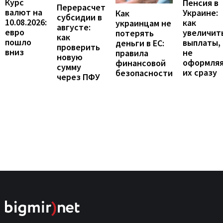
Курс
Пенсия в
Перерасчет
валют на
Украине:
Как
субсидии в
10.08.2026:
как
украинцам не
августе:
евро
увеличит
потерять
как
пошло
выплаты,
деньги в ЕС:
проверить
вниз
не
правила
новую
оформля
финансовой
сумму
их сразу
безопасности
через ПФУ