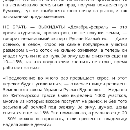
на легализацию земельных прав, получив вожделенную
бумажку, тут же «выбросят» свою почву на рынок, и так
засыпанный предложениями.
НЕ БРАТЬ — ВЫЖИДАТЬ! «Декабрь-февраль — это
время «туризма», просмотров, но не покупки земли, —
говорит независимый эксперт Руслан Кизлайтис. — Даже
осенью, в сезон, спрос на самые популярные участки
размером 6—15 соток не сильно оживился, а теперь он
упадет чуть ли не до нуля. За зиму цены снизятся еще на
10—15%, так что покупателям спешить не стоит, время
работает на них».
«Предложение во много раз превышает спрос, и этот
перекос будет усиливаться, — отмечает вице-президент
Земельного союза Украины Руслан Вдовенко. — Недавно
по Житомирской трассе было выделено 1000 участков,
многие из которых вскоре поступят на рынок, и без того
засыпанный землей под завязку. За зиму, думаю, цены
снизятся еще на 15%. Это номинально, а реально еще 20
—30% можно выторговать, если принесете владельцу
надела живые деньги».