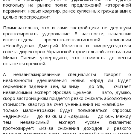
поскольку на рынке полно предложений «вторичной
первички»: новых квартир, ранее купленных гражданами с
целью перепродажи».
Примечательно, что и сами застройщики не дерзнули
прогнозировать удорожание. В частности, начальник
инвестотдела проектно-консалтинговой компании
«Новобудова» Дмитрий Колиснык и зампредседателя
совета директоров Украинской строительной ассоциации
Милан Паевич утверждают, что стоимость до весны
останется прежней.
А незаангажированные специалисты говорят о
незбежности удешевления новья. «Вряд ли будет
серьезное падение цен, за зиму — до 5%, — считает
независимый эксперт Ярослав Цуканов. — Зато, думаю,
скоро застройщикам придется резко снижать абсолютную
стоимость квартир за счет уменьшения их «калибра» —
только малометражки будут пользоваться спросом:
«единички» — до 40 кв. м и «двушки» — до 60». Между
тем независимый эксперт Руслан Кизлайтис
прогнозирует: «Из-за снижения доходов и резкого
падения покупательского спроса застройщикам к марту