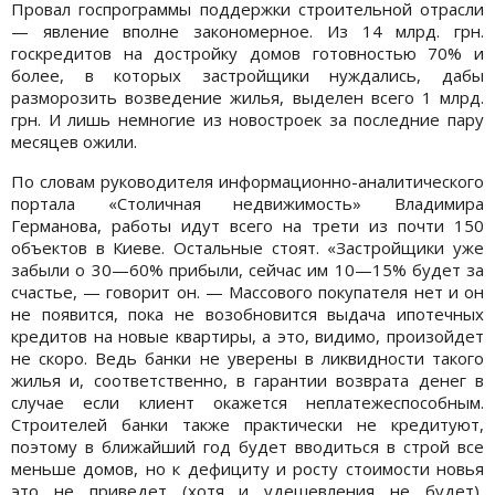
Провал госпрограммы поддержки строительной отрасли
— явление вполне закономерное. Из 14 млрд. грн.
госкредитов на достройку домов готовностью 70% и
более, в которых застройщики нуждались, дабы
разморозить возведение жилья, выделен всего 1 млрд.
грн. И лишь немногие из новостроек за последние пару
месяцев ожили.
По словам руководителя информационно-аналитического
портала «Столичная недвижимость» Владимира
Германова, работы идут всего на трети из почти 150
объектов в Киеве. Остальные стоят. «Застройщики уже
забыли о 30—60% прибыли, сейчас им 10—15% будет за
счастье, — говорит он. — Массового покупателя нет и он
не появится, пока не возобновится выдача ипотечных
кредитов на новые квартиры, а это, видимо, произойдет
не скоро. Ведь банки не уверены в ликвидности такого
жилья и, соответственно, в гарантии возврата денег в
случае если клиент окажется неплатежеспособным.
Строителей банки также практически не кредитуют,
поэтому в ближайший год будет вводиться в строй все
меньше домов, но к дефициту и росту стоимости новья
это не приведет (хотя и удешевления не будет),