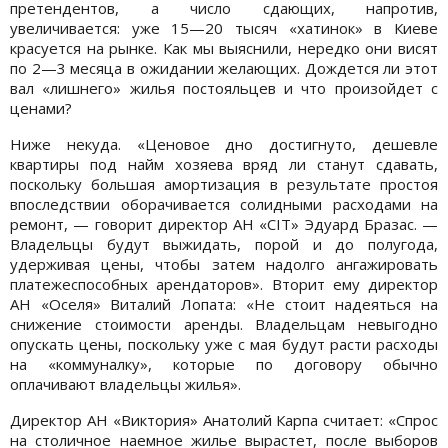
претендентов, а число сдающих, напротив,
увеличивается: уже 15—20 тысяч «хатинок» в Киеве
красуется на рынке. Как мы выяснили, нередко они висят
по 2—3 месяца в ожидании желающих. Дождется ли этот
вал «лишнего» жилья постояльцев и что произойдет с
ценами?
Ниже некуда. «Ценовое дно достигнуто, дешевле
квартиры под найм хозяева вряд ли станут сдавать,
поскольку большая амортизация в результате простоя
впоследствии оборачивается солидными расходами на
ремонт, — говорит директор АН «СІТ» Эдуард Бразас. —
Владельцы будут выжидать, порой и до полугода,
удерживая цены, чтобы затем надолго ангажировать
платежеспособных арендаторов». Вторит ему директор
АН «Оселя» Виталий Лопата: «Не стоит надеяться на
снижение стоимости аренды. Владельцам невыгодно
опускать цены, поскольку уже с мая будут расти расходы
на «коммуналку», которые по договору обычно
оплачивают владельцы жилья».
Директор АН «Виктория» Анатолий Карпа считает: «Спрос
на столичное наемное жилье вырастет, после выборов