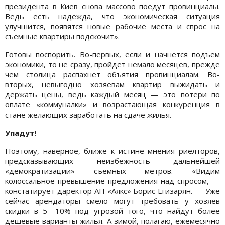
президента в Киев снова массово поедут провинциалы.
Ведь есть надежда, что экономическая ситуация
улучшится, появятся новые рабочие места и спрос на
съемные квартиры подскочит».
Готовы поспорить. Во-первых, если и начнется подъем
экономики, то не сразу, пройдет немало месяцев, прежде
чем столица распахнет объятия провинциалам. Во-
вторых, невыгодно хозяевам квартир выжидать и
держать цены, ведь каждый месяц — это потери по
оплате «коммуналки» и возрастающая конкуренция в
стане желающих заработать на сдаче жилья.
Упадут
!
Поэтому, наверное, ближе к истине мнения риелторов,
предсказывающих неизбежность дальнейшей
«демократизации» съемных метров. «Видим
колоссальное превышение предложения над спросом, —
констатирует даректор АН «Аякс» Борис Егизарян. — Уже
сейчас арендаторы смело могут требовать у хозяев
скидки в 5—10% под угрозой того, что найдут более
дешевые варианты жилья. А зимой, полагаю, ежемесячно