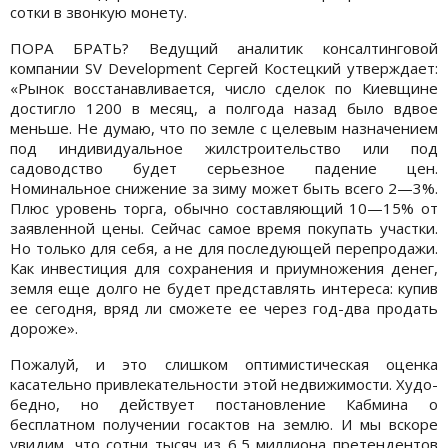
сотки в звонкую монету.
ПОРА БРАТЬ? Ведущий аналитик консалтинговой
компании SV Development Сергей Костецкий утверждает:
«Рынок восстанавливается, число сделок по Киевщине
достигло 1200 в месяц, а полгода назад было вдвое
меньше. Не думаю, что по земле с целевым назначением
под индивидуальное жилстроительство или под
садоводство будет серьезное падение цен.
Номинальное снижение за зиму может быть всего 2—3%.
Плюс уровень торга, обычно составляющий 10—15% от
заявленной цены. Сейчас самое время покупать участки.
Но только для себя, а не для последующей перепродажи.
Как инвестиция для сохранения и приумножения денег,
земля еще долго не будет представлять интереса: купив
ее сегодня, вряд ли сможете ее через год-два продать
дороже».
Пожалуй, и это слишком оптимистическая оценка
касательно привлекательности этой недвижимости. Худо-
бедно, но действует постановление Кабмина о
бесплатном получении госактов на землю. И мы вскоре
увидим, что сотни тысяч из 6,5 миллиона претендентов