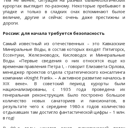
курортах выглядит по-разному. Некоторые пребывают в
упадке и только в сладких снах вспоминают былое
величие, другие и сейчас очень даже престижны и
дороги.
России: для начала требуется безопасность
Самый известный из отечественных – это Кавказские
Минеральные Воды, в состав которых входят Пятигорск,
Ессентуки, Железноводск, Кисловодск и Минеральные
Воды. «Первые сведения о них относятся еще ко
временам правления Петра I, - говорит Елизавета Орлова,
менеджер проектов отдела стратегического консалтинга
компании «Knight Frank». – А активное развитие началось в
XIX веке». В советский период курорты были
национализированы, с 1935 года проведена их
генеральная реконструкция. Было построено большое
количество новых санаториев и пансионатов, в
результате чего к середине 1980-х годов количество
отдыхавших там достигло фантастической цифры – 1 млн.
в год!
В 90-е годы начался закат, туристический поток