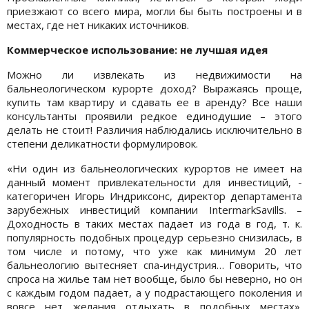
приезжают со всего мира, могли бы быть построены и в
местах, где нет никаких источников.
Коммерческое использование: не лучшая идея
Можно ли извлекать из недвижимости на
бальнеологическом курорте доход? Выражаясь проще,
купить там квартиру и сдавать ее в аренду? Все наши
консультанты проявили редкое единодушие – этого
делать не стоит! Различия наблюдались исключительно в
степени деликатности формулировок.
«Ни один из бальнеологических курортов не имеет на
данный момент привлекательности для инвестиций, -
категоричен Игорь Индриксонс, директор департамента
зарубежных инвестиций компании IntermarkSavills. –
Доходность в таких местах падает из года в год, т. к.
популярность подобных процедур серьезно снизилась, в
том числе и потому, что уже как минимум 20 лет
бальнеологию вытесняет спа-индустрия… Говорить, что
спроса на жилье там нет вообще, было бы неверно, но он
с каждым годом падает, а у подрастающего поколения и
вовсе нет желания отдыхать в подобных местах».