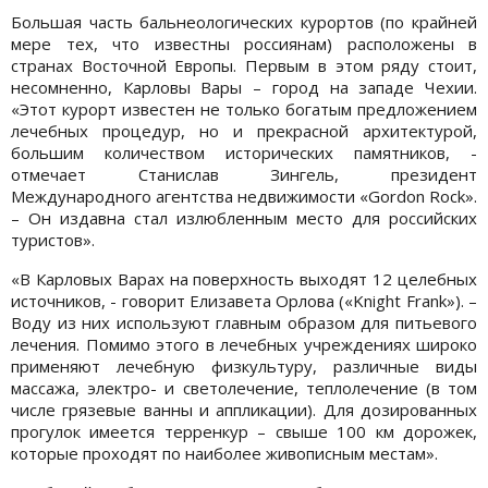
Большая часть бальнеологических курортов (по крайней
мере тех, что известны россиянам) расположены в
странах Восточной Европы. Первым в этом ряду стоит,
несомненно, Карловы Вары – город на западе Чехии.
«Этот курорт известен не только богатым предложением
лечебных процедур, но и прекрасной архитектурой,
большим количеством исторических памятников, -
отмечает Станислав Зингель, президент
Международного агентства недвижимости «Gordon Rock».
– Он издавна стал излюбленным место для российских
туристов».
«В Карловых Варах на поверхность выходят 12 целебных
источников, - говорит Елизавета Орлова («Knight Frank»). –
Воду из них используют главным образом для питьевого
лечения. Помимо этого в лечебных учреждениях широко
применяют лечебную физкультуру, различные виды
массажа, электро- и светолечение, теплолечение (в том
числе грязевые ванны и аппликации). Для дозированных
прогулок имеется терренкур – свыше 100 км дорожек,
которые проходят по наиболее живописным местам».