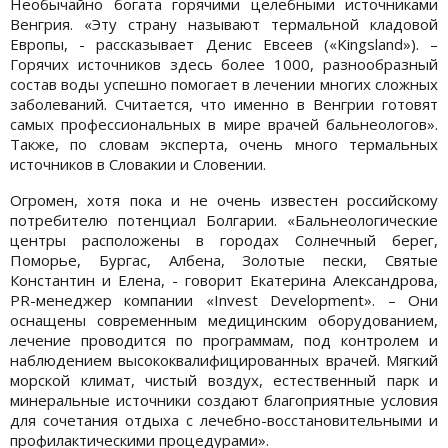
Необычайно богата горячими целебными источниками
Венгрия. «Эту страну называют термальной кладовой
Европы, - рассказывает Денис Евсеев («Kingsland»). –
Горячих источников здесь более 1000, разнообразный
состав воды успешно помогает в лечении многих сложных
заболеваний. Считается, что именно в Венгрии готовят
самых профессиональных в мире врачей бальнеологов».
Также, по словам эксперта, очень много термальных
источников в Словакии и Словении.
Огромен, хотя пока и не очень известен российскому
потребителю потенциал Болгарии. «Бальнеологические
центры расположены в городах Солнечный берег,
Поморье, Бургас, Албена, Золотые пески, Святые
Константин и Елена, - говорит Екатерина Александрова,
PR-менеджер компании «Invest Development». – Они
оснащены современным медицинским оборудованием,
лечение проводится по программам, под контролем и
наблюдением высококвалифицированных врачей. Мягкий
морской климат, чистый воздух, естественный парк и
минеральные источники создают благоприятные условия
для сочетания отдыха с лечебно-восстановительными и
профилактическими процедурами».