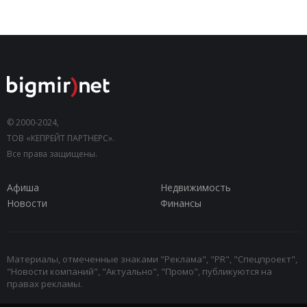
© 2000-2024,
ТОВ «КЕПРЕЙТ ПАРТНЕРС».
Все права защищены.
Афиша
Недвижимость
Новости
Финансы
Материалы, отмеченные знаками "Реклама", "PR", "Спецпроект",
"Новости компаний", "Актуально", "Промо", публикуются на
правах рекламы.