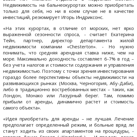
Недвижимость на бальнеокурортах можно приобретать
только для себя, но ни в коем случае не в качестве
инвестиций, резюмирует Игорь Индриксонс.
«На этих курортах, в отличие от морских, нет ярко
выраженной сезонности спроса, - считает Екатерина
Тейн, партнер, директор департамента жилой
недвижимости компании «Chesterton». - Но нужно
понимать, что средняя арендная ставка ниже, чем на
море. Максимально доходность составляет 6-7% в год –
без учета налогов и стоимости содержания и управления
недвижимостью. Поэтому с точки зрения инвестирования
гораздо более перспективны объекты недвижимости на
развивающихся рынках (Москва, Черногория, Абу-Даби),
либо в традиционно востребованных местах – таких, как
Лондон, Монако или Лазурный берег. Там, помимо
прибыли от аренды, динамично растет и стоимость
самого объекта».
«Идея приобретать для аренды – не лучшая. Лечение
предполагает определенный режим, и больные вряд ли
станут ходить из своих апартаментов на процедуры, -
говорит Денис Евсеев («Kingsland»). – И продать такую