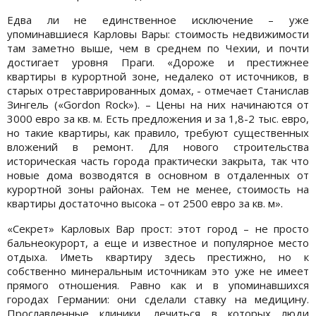
Едва ли не единственное исключение – уже
упоминавшиеся Карловы Вары: стоимость недвижимости
там заметно выше, чем в среднем по Чехии, и почти
достигает уровня Праги. «Дороже и престижнее
квартиры в курортной зоне, недалеко от источников, в
старых отреставрированных домах, - отмечает Станислав
Зингель («Gordon Rock»). – Цены на них начинаются от
3000 евро за кв. м. Есть предложения и за 1,8-2 тыс. евро,
но такие квартиры, как правило, требуют существенных
вложений в ремонт. Для нового строительства
историческая часть города практически закрыта, так что
новые дома возводятся в основном в отдаленных от
курортной зоны районах. Тем не менее, стоимость на
квартиры достаточно высока – от 2500 евро за кв. м».
«Секрет» Карловых Вар прост: этот город – не просто
бальнеокурорт, а еще и известное и популярное место
отдыха. Иметь квартиру здесь престижно, но к
собственно минеральным источникам это уже не имеет
прямого отношения. Равно как и в упоминавшихся
городах Германии: они сделали ставку на медицину.
Прославленные клиники, лечиться в которых люди