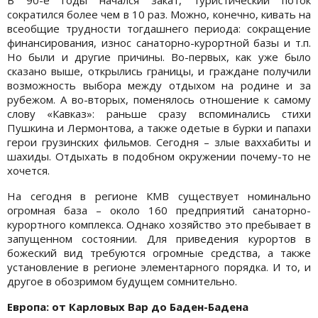
сократился более чем в 10 раз. Можно, конечно, кивать на
всеобщие трудности тогдашнего периода: сокращение
финансирования, износ санаторно-курортной базы и т.п.
Но были и другие причины. Во-первых, как уже было
сказано выше, открылись границы, и граждане получили
возможность выбора между отдыхом на родине и за
рубежом. А во-вторых, поменялось отношение к самому
слову «Кавказ»: раньше сразу вспоминались стихи
Пушкина и Лермонтова, а также одетые в бурки и папахи
герои грузинских фильмов. Сегодня – злые ваххабиты и
шахиды. Отдыхать в подобном окружении почему-то не
хочется.
На сегодня в регионе КМВ существует номинально
огромная база – около 160 предприятий санаторно-
курортного комплекса. Однако хозяйство это пребывает в
запущенном состоянии. Для приведения курортов в
божеский вид требуются огромные средства, а также
установление в регионе элементарного порядка. И то, и
другое в обозримом будущем сомнительно.
Европа: от Карловых Вар до Баден-Бадена