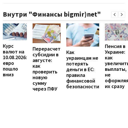
Внутри "Финансы bigmir)net"
Курс
Пенсия в
Перерасчет
валют на
Украине:
Как
субсидии в
10.08.2026:
как
украинцам не
августе:
евро
увеличит
потерять
как
пошло
выплаты,
деньги в ЕС:
проверить
вниз
не
правила
новую
оформля
финансовой
сумму
их сразу
безопасности
через ПФУ