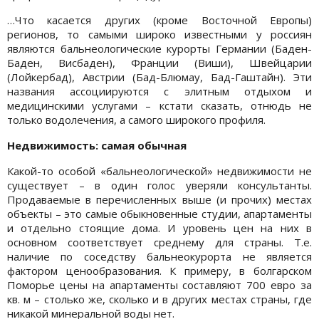
…Что касается других (кроме Восточной Европы)
регионов, то самыми широко известными у россиян
являются бальнеологические курорты Германии (Баден-
Баден, Висбаден), Франции (Виши), Швейцарии
(Лойкербад), Австрии (Бад-Блюмау, Бад-Гаштайн). Эти
названия ассоциируются с элитным отдыхом и
медицинскими услугами – кстати сказать, отнюдь не
только водолечения, а самого широкого профиля.
Недвижимость: самая обычная
Какой-то особой «бальнеологической» недвижимости не
существует – в один голос уверяли консультанты.
Продаваемые в перечисленных выше (и прочих) местах
объекты – это самые обыкновенные студии, апартаменты
и отдельно стоящие дома. И уровень цен на них в
основном соответствует среднему для страны. Т.е.
наличие по соседству бальнеокурорта не является
фактором ценообразования. К примеру, в болгарском
Поморье цены на апартаменты составляют 700 евро за
кв. м – столько же, сколько и в других местах страны, где
никакой минеральной воды нет.