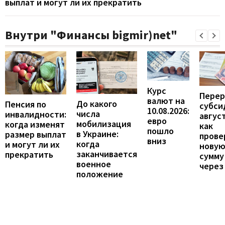
выплат и могут ли их прекратить
Внутри "Финансы bigmir)net"
Курс
Перер
валют на
До какого
Пенсия по
субси
10.08.2026:
числа
инвалидности:
август
евро
мобилизация
когда изменят
как
пошло
в Украине:
размер выплат
прове
вниз
когда
и могут ли их
нову
заканчивается
прекратить
сумму
военное
через
положение