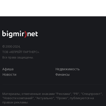
© 2000-2024,
ТОВ «КЕПРЕЙТ ПАРТНЕРС».
Все права защищены.
Афиша
Недвижимость
Новости
Финансы
Материалы, отмеченные знаками "Реклама", "PR", "Спецпроект",
"Новости компаний", "Актуально", "Промо", публикуются на
правах рекламы.