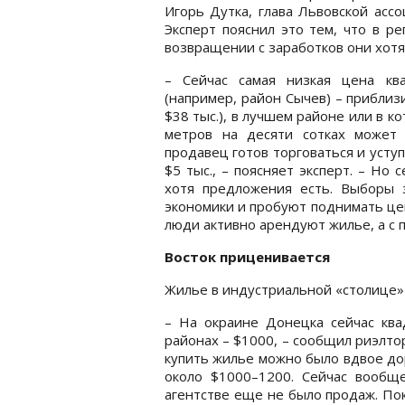
Игорь Дутка, глава Львовской асс
Эксперт пояснил это тем, что в р
возвращении с заработков они хотят
– Сейчас самая низкая цена кв
(например, район Сычев) – приблиз
$38 тыс.), в лучшем районе или в к
метров на десяти сотках может 
продавец готов торговаться и усту
$5 тыс., – поясняет эксперт. – Но 
хотя предложения есть. Выборы 
экономики и пробуют поднимать цен
люди активно арендуют жилье, а с 
Восток приценивается
Жилье в индустриальной «столице» 
– На окраине Донецка сейчас ква
районах – $1000, – сообщил риэлто
купить жилье можно было вдвое дор
около $1000–1200. Сейчас вообщ
агентстве еще не было продаж. По