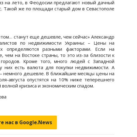
риз на лето, в Феодосии предлагают новый дачный
ыс. Такой же по площади старый дом в Севастополе
етом… станут еще дешевле, чем сейчас» Александр
иалистов по недвижимости Украины: – Цены на
х определяются разными факторами. Если на
 чем на Востоке страны, то это из-за близости к
 городов. Кроме того, много людей с Западной
у них есть валюта для покупки недвижимости. А
– немного дешевле. В ближайшие месяцы цены на
юля-августа опустятся на 10% ниже теперешнего
й волной кризиса и экономическим спадом.
ова
е нас в Google.News