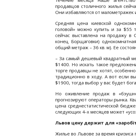
продавцов столичного жилья сейча
Они избавляются от малометражек 
Средняя цена киевской однокомн
головой» можно купить и за $55 ты
сейчас выставлена на продажу в 
конец Борщаговки) однокомнатная
общий метраж – 36 кв. м). Ее состо
– За самый дешевый квадратный ме
$1400. Но искать такое предложен
торге продавцы не хотят, особенно
традиционно в ходу. А вот если в
$1900, тогда выбор у вас будет бог
Но оживление продаж в «бэушно
прогнозируют операторы рынка. Кв
цена среднестатистической бюдже
следующих 4-х месяцев может «усох
Львов цену держит для «заробi
Жилье во Львове за время кризиса 