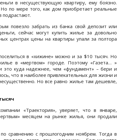
еньги в несуществующую квартиру, ему боязно.
 Но по мере того, как дом приобретает реальные
в подрастают.
рым повезло забрать из банка свой депозит или
еньги, сейчас могут купить жилье за довольно
ных центрах цены на квартиры упали за полтора
поселиться в «хижине» можно и за $10 тысяч. Но
жилье в «мертвом» городе. Поэтому «Газета… »
ки это куда надежнее, чем «фундамент» – бери и
лось, что в наиболее привлекательных для жизни и
несущественно. Но все равно жилье там дешевле,
 тысяч
омпании «Траектория», уверяет, что в январе,
мертвым» месяцем на рынке жилья, они продали
 по сравнению с прошлогодним ноябрем. Тогда в
 продало всего три «однушки». Большинство