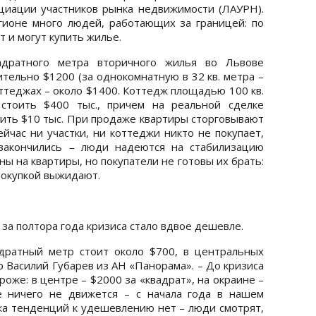
оциации участников рынка недвижимости (ЛАУРН).
егионе много людей, работающих за границей: по
 и могут купить жилье.
адратного метра вторичного жилья во Львове
ительно $1200 (за однокомнатную в 32 кв. метра –
оттеджах – около $1400. Коттедж площадью 100 кв.
стоить $400 тыс., причем на реальной сделке
пить $10 тыс. При продаже квартиры сторговывают
сейчас ни участки, ни коттеджи никто не покупает,
закончились – люди надеются на стабилизацию
ы на квартиры, но покупатели не готовы их брать:
покупкой выжидают.
за полтора года кризиса стало вдвое дешевле.
дратный метр стоит около $700, в центральных
р Василий Губарев из АН «Панорама». – До кризиса
оже: в центре – $2000 за «квадрат», на окраине –
е ничего не движется – с начала года в нашем
ка тенденций к удешевлению нет – люди смотрят,