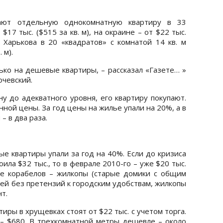
ают отдельную однокомнатную квартиру в 33
$17 тыс. ($515 за кв. м), на окраине – от $22 тыс.
е Харькова в 20 «квадратов» с комнатой 14 кв. м
 м).
ько на дешевые квартиры, – рассказал «Газете… »
очевский.
ну до адекватного уровня, его квартиру покупают.
ной цены. За год цены на жилье упали на 20%, а в
– в два раза.
е квартиры упали за год на 40%. Если до кризиса
ила $32 тыс., то в феврале 2010-го – уже $20 тыс.
е корабелов – жилкопы (старые домики с общим
дей без претензий к городским удобствам, жилкопы
т.
ры в хрущевках стоят от $22 тыс. с учетом торга.
е – $680. В трехкомнатной метры дешевле – около