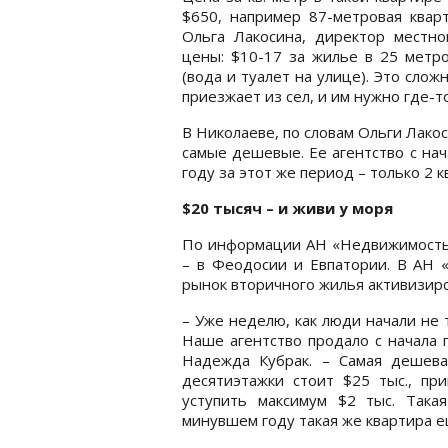
$650, например 87-метровая кварт
Ольга Лакосина, директор местно
цены: $10-17 за жилье в 25 метро
(вода и туалет на улице). Это слож
приезжает из сел, и им нужно где-то
В Николаеве, по словам Ольги Лако
самые дешевые. Ее агентство с нач
году за этот же период – только 2 
$20 тысяч – и живи у моря
По информации АН «Недвижимость
– в Феодосии и Евпатории. В АН 
рынок вторичного жилья активизиро
– Уже неделю, как люди начали не 
Наше агентство продало с начала г
Надежда Кубрак. – Самая дешева
десятиэтажки стоит $25 тыс., пр
уступить максимум $2 тыс. Така
минувшем году такая же квартира е