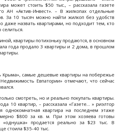
ира может стоить $50 тыс., – рассказала газете
го АН «Актив-Инвест». – В жилкопах отдельные
в. За 10 тысяч можно найти жилкоп без удобств
но даже назвать квартирами, но подходит тем, кто
 селиться.
синой, квартиры потихоньку продаются, в основном
ала года продало 3 квартиры и 2 дома, в прошлом
квартиры.
 Крыма», самые дешевые квартиры на побережье
«Недвижимость Евпатории» отмечают, что сейчас
вался.
только смотреть, но и реально покупать квартиры.
ода 10 квартир, – рассказала «Газете… » риэлтор
я однокомнатная квартира на последнем этаже
имерно $800 за кв. м. При этом хозяева готовы
я «однушка» продается реально за $23 тыс. В
ще стоила $35-40 тыс.