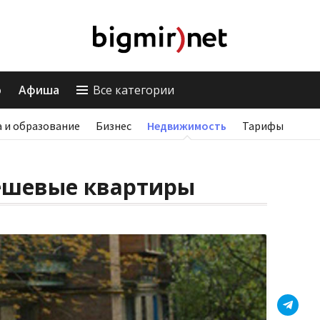
о
Афиша
Все категории
 и образование
Бизнес
Недвижимость
Тарифы
дешевые квартиры