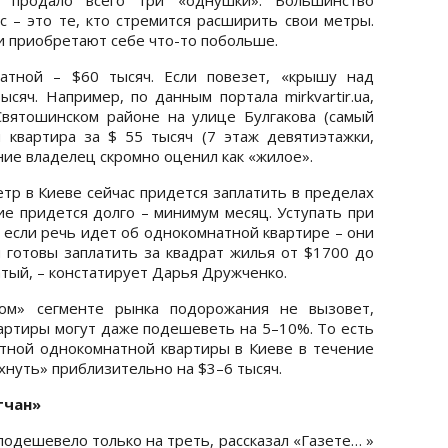
с – это те, кто стремится расширить свои метры.
и приобретают себе что-то побольше.
атной – $60 тысяч. Если повезет, «крышу над
сяч. Например, по данным портала mirkvartir.ua,
Святошинском районе на улице Булгакова (самый
 квартира за $ 55 тысяч (7 этаж девятиэтажки,
яние владелец скромно оценил как «жилое».
тр в Киеве сейчас придется заплатить в пределах
ие придется долго – минимум месяц. Уступать при
 если речь идет об однокомнатной квартире – они
ы готовы заплатить за квадрат жилья от $1700 до
атый, – констатирует Дарья Дружченко.
м» сегменте рынка подорожания не вызовет,
артиры могут даже подешеветь на 5–10%. То есть
тной однокомнатной квартиры в Киеве в течение
нуть» приблизительно на $3–6 тысяч.
тчан»
подешевело только на треть, рассказал «Газете… »