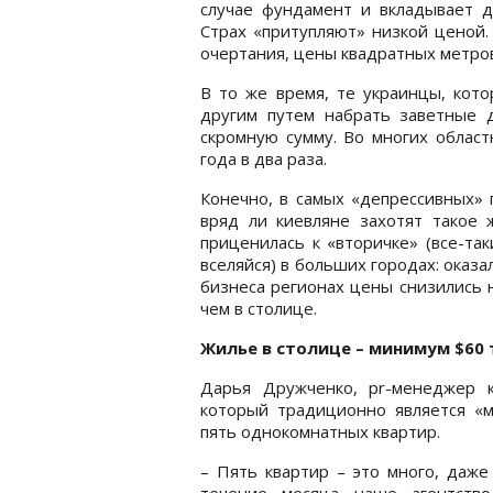
случае фундамент и вкладывает д
Страх «притупляют» низкой ценой.
очертания, цены квадратных метро
В то же время, те украинцы, кото
другим путем набрать заветные д
скромную сумму. Во многих област
года в два раза.
Конечно, в самых «депрессивных» 
вряд ли киевляне захотят такое 
приценилась к «вторичке» (все-та
вселяйся) в больших городах: оказа
бизнеса регионах цены снизились 
чем в столице.
Жилье в столице – минимум $60
Дарья Дружченко, pr-менеджер к
который традиционно является «
пять однокомнатных квартир.
– Пять квартир – это много, даже
течение месяца наше агентство