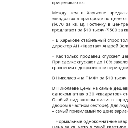
прицениваются.
Между тем в Харькове предлаг
«квадрата» в пригороде по цене от 
($670 за кв. м). Гостинку в центр
предлагают за $10 тысяч ($500 за кв.
– В Харькове стабильный спрос тол
директор АН «Квартал» Андрей Зол
– Как только продавец спускает це
При сделке спускают до 10% заявлен
сравнении с докризисным периодом 
В Николаев «на ПМЖ» за $10 тысяч
В Николаеве цены на самые дешевы
однокомнатная в 30 «квадратов» сто
Особый вид эконом-жилья в город
двором в частном секторе). Для лю
– самый приемлемый по цене вариан
– Нормальные однокомнатные кварти
Цена за кв. метр в такой квартир