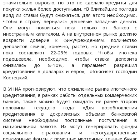
значительно выросло, но это не сделало кредиты для
покупки жилья более доступными. «В ближайшие полгода
вряд ли ставки будут снижаться. Для этого необходимо,
чтобы в страну вернулись дешевые западные деньги.
Они могут появиться пока только от банков с
иностранным капиталом. А на внутреннем рынке должно
возрасти доверие к финучреждениям. Количество
депозитов сейчас, конечно, растет, но средние ставки
пока составляют 22-23% годовых. Чтобы ипотека
подешевела, необходимо, чтобы ставка депозита
снизилась до 8-10%, а парламент разрешил
кредитование в долларах и евро»,- объясняет господин
Костецкий.
В УНИА прогнозируют, что оживление рынка ипотечного
кредитования, в рамках работы отдельных коммерческих
банков, также можно будет ожидать не ранее второй
половины текущего года: «Для возобновления
кредитования в докризисных объемах банковской
системе необходимы постоянные поступления в
национальной валюте. Их могут генерировать фонды
социального страхования и негосударственные
пенсионные фонды с помощью ипотечных ценных бумаг