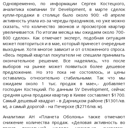
Одновременно, по информации Сергея Костецкого,
аналитика компании SV Development, в марте сделок
купли-продажи в столице было около 900: «В апреле
активность упала из-за череды праздников, но уже можно
сказать, что количество звонков и просмотров квартир
увеличивается. По итогам месяца мы ожидаем около 700-
800 сделок». Как отмечает эксперт, подобная ситуация
может повториться и в мае, который принесет очередные
выходные. Хотя многое зависит и от отложенного спроса.
«Весь первый квартал покупатели не спешили принимать
окончательное решение. Все надеялись, что после
выборов на рынке может появиться более дешевое
предложение. Но это пока не состоялось, и цены
оставались относительно стабильными. Так что мы
ожидаем около 1 тыс. продаж в мае»,- добавляет
господин Костецкий. По данным SV Development, сейчас
средняя цена продажи квартир в Киеве составляет $1700.
Самый дешевый квадрат - в Дарницком районе ($1301/кв.
м), а самый дорогой - на Печерске ($2716/кв. м).
Аналитики АН «Планета Оболонь» также отмечают
снижение количества продаж. «Деловая активность во
время пасхальной недели несколько снизилась.