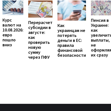
Курс
Пенсия в
Перерасчет
валют на
Украине:
Как
субсидии в
10.08.2026:
как
украинцам не
августе:
евро
увеличит
потерять
как
пошло
выплаты,
деньги в ЕС:
проверить
вниз
не
правила
новую
оформля
финансовой
сумму
их сразу
безопасности
через ПФУ