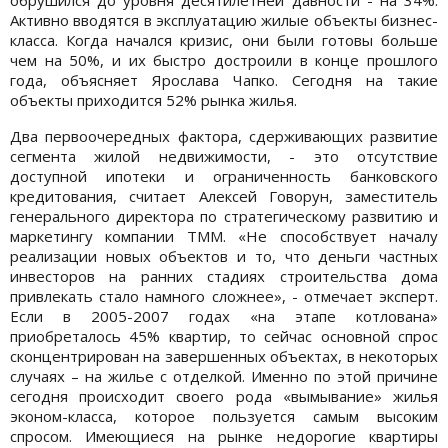
Активно вводятся в эксплуатацию жилые объекты бизнес-
класса. Когда начался кризис, они были готовы больше
чем на 50%, и их быстро достроили в конце прошлого
года, объясняет Ярослава Чапко. Сегодня на такие
объекты приходится 52% рынка жилья.
Два первоочередных фактора, сдерживающих развитие
сегмента жилой недвижимости, - это отсутствие
доступной ипотеки и ограниченность банковского
кредитования, считает Алексей Говорун, заместитель
генерального директора по стратегическому развитию и
маркетингу компании ТММ. «Не способствует началу
реализации новых объектов и то, что деньги частных
инвесторов на ранних стадиях строительства дома
привлекать стало намного сложнее», - отмечает эксперт.
Если в 2005-2007 годах «на этапе котлована»
приобреталось 45% квартир, то сейчас основной спрос
сконцентрирован на завершенных объектах, в некоторых
случаях – на жилье с отделкой. Именно по этой причине
сегодня происходит своего рода «вымывание» жилья
эконом-класса, которое пользуется самым высоким
спросом. Имеющиеся на рынке недорогие квартиры