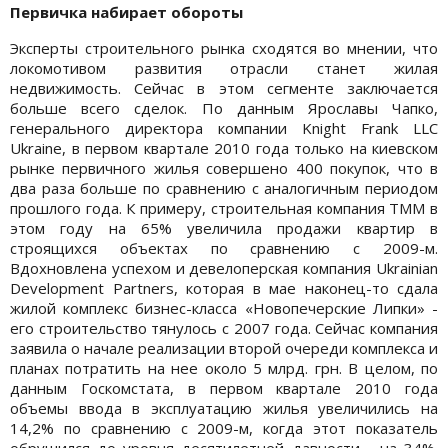
Первичка набирает обороты
Эксперты строительного рынка сходятся во мнении, что
локомотивом развития отрасли станет жилая
недвижимость. Сейчас в этом сегменте заключается
больше всего сделок. По данным Ярославы Чапко,
генерального директора компании Knight Frank LLC
Ukraine, в первом квартале 2010 года только на киевском
рынке первичного жилья совершено 400 покупок, что в
два раза больше по сравнению с аналогичным периодом
прошлого года. К примеру, строительная компания ТММ в
этом году на 65% увеличила продажи квартир в
строящихся объектах по сравнению с 2009-м.
Вдохновлена успехом и девелоперская компания Ukrainian
Development Partners, которая в мае наконец-то сдала
жилой комплекс бизнес-класса «Новопечерские Липки» -
его строительство тянулось с 2007 года. Сейчас компания
заявила о начале реализации второй очереди комплекса и
планах потратить на нее около 5 млрд. грн. В целом, по
данным Госкомстата, в первом квартале 2010 года
объемы ввода в эксплуатацию жилья увеличились на
14,2% по сравнению с 2009-м, когда этот показатель
обрушился до уровня десятилетней давности - на 34%.