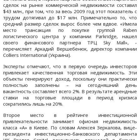
сделок на рынке коммерческой недвижимости составил
$43 млн., при том, что за весь 2009 год этот показатель c
трудом дотягивал до $17 млн. Примечательно то, что
средний размер сделок вырос более чем вдвое. «Имела
место трансакция по покупке группой Raben
логистического центра у компании Parkridge, нашел
своего финансового партнера ТРЦ Sky Mall», -
перечисляет Аркадий Вершебенюк, директор компании
Colliers International (Украина).
Эксперты отмечают, что в первую очередь инвесторов
привлекает качественная торговая недвижимость. Эти
объекты генерируют доход, поскольку они практически
полностью заполнены – на сегодняшний день
вакантность составляет всего 2%. В результате арендные
ставки на торговые площади в период кризиса
сократились лишь на 20%.
Второе место в рейтинге инвестиционной
привлекательности занимает офисная недвижимость
класса «А» в Киеве. По словам Алексея Зеркалова, вице-
президента инвестиционно-банковского департамента
ИК Dragon Capital, вакантность площадей в бизнес-