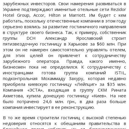
зарубежных инвесторов. Свои намерения развиваться в
Украине подтверждают именитые отельные сети Rezidor
Hotel Group, Accor, Hilton и Marriott. Им будет с кем
работать, поскольку отечественные компании в этом году
серьезно взялись за развитие гостиничного направления
в структуре своего бизнеса. Так, к примеру, собственник
группы DCH Александр Ярославский строит
пятизвездочную гостиницу в Харькове за $60 млн. При
этом он не намерен самостоятельно управлять отелем,
для этих целей он привлечет к сотрудничеству
зарубежного оператора. Правда, какого именно,
бизнесмен пока не определился. К сотрудничеству с
иностранцами готова группа компаний ISTIL,
подконтрольная Мохаммаду Захуру, которая недавно
приобрела киевскую гостиницу «Лейпциг» за $35 млн.
Компания «ЭСТА», входящая в группу СКМ Рината
Ахметова, купила донецкую гостиницу «Киев». На нее
было потрачено 24,6 млн. грн., в два раза больше
компания инвестирует в ее реконструкцию.
В то же время строители гостиниц с высокой степенью
недоверия относятся к обещаниям правительства в
ближайшее время избавить их от бюрократических