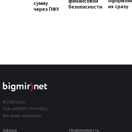
оформля
финансовой
сумму
их сразу
безопасности
через ПФУ
© 2000-2024,
ТОВ «КЕПРЕЙТ ПАРТНЕРС».
Все права защищены.
Афиша
Недвижимость