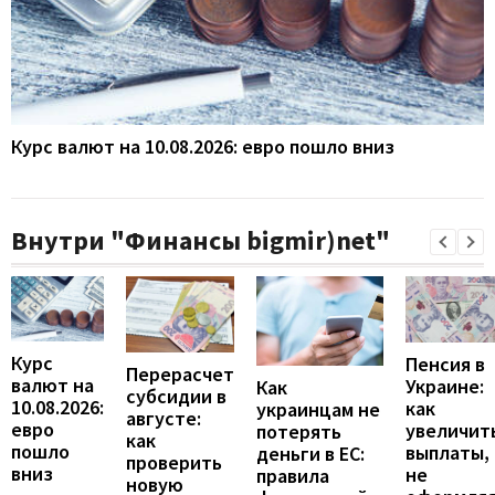
Курс валют на 10.08.2026: евро пошло вниз
Внутри "Финансы bigmir)net"
Курс
Пенсия в
Перерасчет
валют на
Украине:
Как
субсидии в
10.08.2026:
как
украинцам не
августе:
евро
увеличит
потерять
как
пошло
выплаты,
деньги в ЕС:
проверить
вниз
не
правила
новую