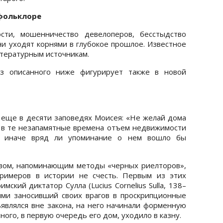
 фольклоре
ти, мошенничество девелоперов, бесстыдство
ни уходят корнями в глубокое прошлое. Известное
литературным источникам.
из описанного ниже фигурирует также в новой
еще в десяти заповедях Моисея: «Не желай дома
 в те незапамятные времена отъем недвижимости
, иначе вряд ли упоминание о нем вошло бы
твом, напоминающим методы «черных риелторов»,
примеров в истории не счесть. Первым из этих
мский диктатор Сулла (Lucius Cornelius Sulla, 138–
отнями заносивший своих врагов в проскрипционные
ъявлялся вне закона, на него начинали форменную
ого, в первую очередь его дом, уходило в казну.