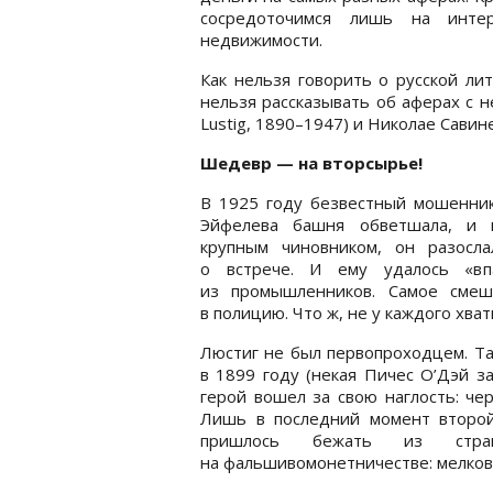
сосредоточимся лишь на инт
недвижимости.
Как нельзя говорить о русской лит
нельзя рассказывать об аферах с н
Lustig, 1890–1947) и Николае Савине
Шедевр — на вторсырье!
В 1925 году безвестный мошенник 
Эйфелева башня обветшала, и п
крупным чиновником, он разосл
о встрече. И ему удалось «в
из промышленников. Самое смеш
в полицию. Что ж, не у каждого хва
Люстиг не был первопроходцем. Та
в 1899 году (некая Пичес О’Дэй з
герой вошел за свою наглость: че
Лишь в последний момент второй
пришлось бежать из стр
на фальшивомонетничестве: мелкова