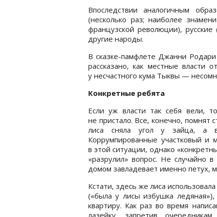
Впоследствии аналогичным обра
(несколько раз; наиболее знамен
французской революции), русские 
другие народы.
В сказке-памфлете Джанни Родари 
рассказано, как местные власти 
у несчастного кума Тыквы — несомне
Конкретные ребята
Если уж власти так себя вели, 
не пристало. Все, конечно, помнят
лиса сняла угол у зайца, а в
Коррумпированные участковый и м
в этой ситуации, однако «конкретны
«разрулил» вопрос. Не случайно в
домом завладевает именно петух, м
Кстати, здесь же лиса использовал
(«была у лисы избушка ледяная»),
квартиру. Как раз во время напис
лазейку, запретив очередника