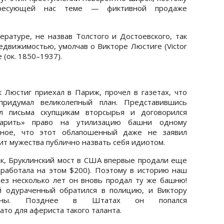
ересующей нас теме — фиктивной продаже
ературе, не назвав Толстого и Достоевского, так
едвижимостью, умолчав о Викторе Люстиге (Victor
 (ок. 1850–1937).
Люстиг приехал в Париж, прочел в газетах, что
ридумал великолепный план. Представившись
ал письма скупщикам вторсырья и договорился
парить» право на утилизацию башни одному
ное, что этот облапошенный даже не заявил
тит мужества публично назвать себя идиотом.
к, Бруклинский мост в США впервые продали еще
аработала на этом $200). Поэтому в историю наш
рез несколько лет он вновь продал ту же башню!
 одураченный обратился в полицию, и Виктору
аны. Позднее в Штатах он попался
то для афериста такого таланта.