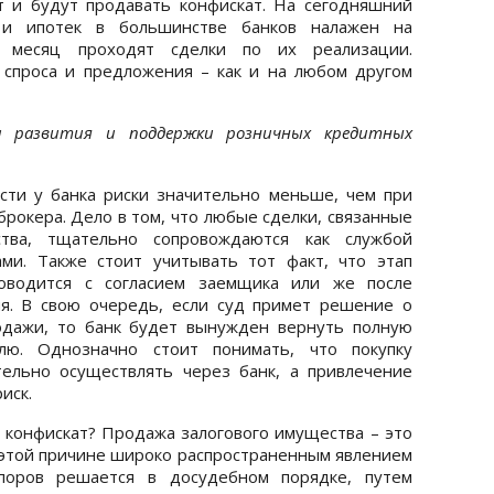
т и будут продавать конфискат. На сегодняшний
 и ипотек в большинстве банков налажен на
 месяц проходят сделки по их реализации.
 спроса и предложения – как и на любом другом
ла развития и поддержки розничных кредитных
сти у банка риски значительно меньше, чем при
рокера. Дело в том, что любые сделки, связанные
тва, тщательно сопровождаются как службой
ами. Также стоит учитывать тот факт, что этап
оводится с согласием заемщика или же после
я. В свою очередь, если суд примет решение о
одажи, то банк будет вынужден вернуть полную
елю. Однозначно стоит понимать, что покупку
ельно осуществлять через банк, а привлечение
иск.
я конфискат? Продажа залогового имущества – это
о этой причине широко распространенным явлением
споров решается в досудебном порядке, путем