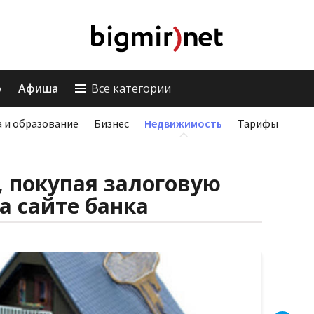
о
Афиша
Все категории
 и образование
Бизнес
Недвижимость
Тарифы
, покупая залоговую
 сайте банка