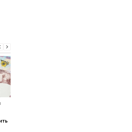
и
Мировые запасы
Остановка морского
топлива почти
коридора может
исчерпаны: эксперт
привести к снижени
ить
предупредил о рисках
производства
для Украины
железной руды