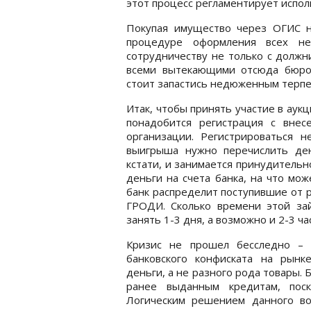
этот процесс регламентирует испол
Покупая имущество через ОГИС н
процедуре оформления всех не
сотрудничеству не только с должн
всеми вытекающими отсюда бюрок
стоит запастись недюженным терпе
Итак, чтобы принять участие в аук
понадобится регистрация с внес
организации. Регистрироваться 
выигрыша нужно перечислить ден
кстати, и занимается принудитель
деньги на счета банка, на что мож
банк распределит поступившие от р
ГРОДИ. Сколько времени этой зай
занять 1-3 дня, а возможно и 2-3 ча
Кризис не прошел бесследно – 
банковского конфиската на рын
деньги, а не разного рода товары. 
ранее выданным кредитам, поск
Логическим решением данного во