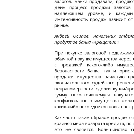
залогов. Банки продавали, продаю
день процесс продажи залогов
надлежащем уровне, и каждый
Интенсивность продаж зависит от
рынке.
Андрей Осипов, начальник отде
продуктов банка «Хрещатик »
При покупке залоговой недвижимо
обычной покупке имущества через б
с продажей какого-либо имущес
безопасности банка, так и юрист
продажи имущества зачастую пр
окончательного судебного решени
неправомерности сделки купли/пр
сумму несостоявшемуся покупат
конфискованного имущества желат
каких-либо посредников повышает р
Как часто таким образом продаетс
крайняя мера возврата кредита, п
это не является. Большинство 