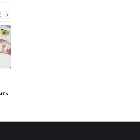
и
Мировые запасы
Остановка морского
топлива почти
коридора может
исчерпаны: эксперт
привести к снижени
ить
предупредил о рисках
производства
для Украины
железной руды