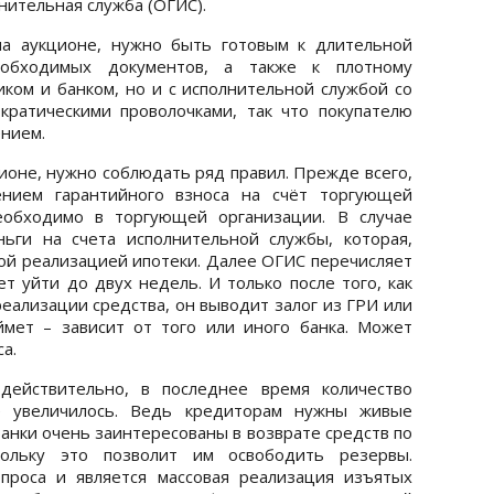
нительная служба (ОГИС).
а аукционе, нужно быть готовым к длительной
обходимых документов, а также к плотному
иком и банком, но и с исполнительной службой со
ратическими проволочками, так что покупателю
нием.
ционе, нужно соблюдать ряд правил. Прежде всего,
ением гарантийного взноса на счёт торгующей
необходимо в торгующей организации. В случае
ьги на счета исполнительной службы, которая,
ной реализацией ипотеки. Далее ОГИС перечисляет
ет уйти до двух недель. И только после того, как
еализации средства, он выводит залог из ГРИ или
мет – зависит от того или иного банка. Может
са.
действительно, в последнее время количество
ке увеличилось. Ведь кредиторам нужны живые
Банки очень заинтересованы в возврате средств по
ольку это позволит им освободить резервы.
проса и является массовая реализация изъятых