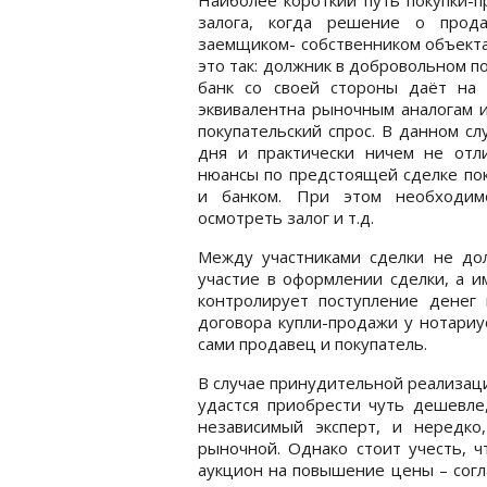
залога, когда решение о прод
заемщиком- собственником объекта
это так: должник в добровольном п
банк со своей стороны даёт на э
эквивалентна рыночным аналогам и
покупательский спрос. В данном с
дня и практически ничем не отл
нюансы по предстоящей сделке по
и банком. При этом необходим
осмотреть залог и т.д.
Между участниками сделки не дол
участие в оформлении сделки, а и
контролирует поступление денег
договора купли-продажи у нотариу
сами продавец и покупатель.
В случае принудительной реализаци
удастся приобрести чуть дешевле
независимый эксперт, и нередко
рыночной. Однако стоит учесть, ч
аукцион на повышение цены – согл