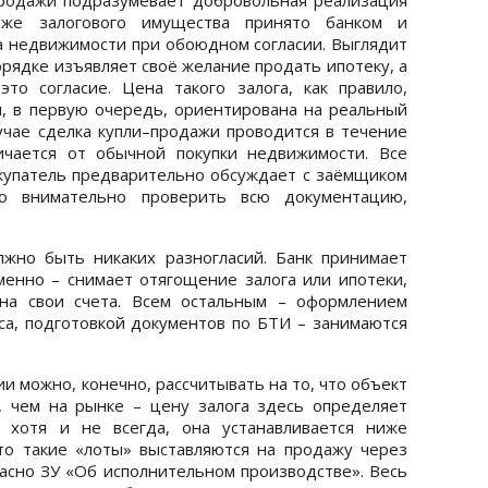
аже залогового имущества принято банком и
 недвижимости при обоюдном согласии. Выглядит
орядке изъявляет своё желание продать ипотеку, а
то согласие. Цена такого залога, как правило,
, в первую очередь, ориентирована на реальный
лучае сделка купли–продажи проводится в течение
ичается от обычной покупки недвижимости. Все
купатель предварительно обсуждает с заёмщиком
о внимательно проверить всю документацию,
жно быть никаких разногласий. Банк принимает
менно – снимает отягощение залога или ипотеки,
 на свои счета. Всем остальным – оформлением
са, подготовкой документов по БТИ – занимаются
и можно, конечно, рассчитывать на то, что объект
, чем на рынке – цену залога здесь определяет
, хотя и не всегда, она устанавливается ниже
то такие «лоты» выставляются на продажу через
асно ЗУ «Об исполнительном производстве». Весь