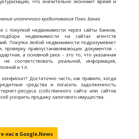
уктуризации, что значительно экономит время и
вления ипотечного кредитования Плюс Банка
е с покупкой недвижимости через сайты банков,
подбора недвижимости на сайтах агентств
ний. Покупка любой недвижимости подразумевает
и, проверку правоустанавливающих документов -
артная, а основной риск - это то, что указанная
 не соответствовать реальной, информация,
олной и т.п.
 конфискат? Достаточно часто, как правило, когда
редитные средства и погасить задолженность
тернет-ресурса (собственного сайта или сайтов
особ ускорить продажу залогового имущества.
е нас в Google.News