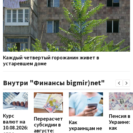
Каждый четвертый горожанин живет в
устаревшем доме
Внутри "Финансы bigmir)net"
Курс
Пенсия в
Перерасчет
валют на
Украине:
Как
субсидии в
10.08.2026:
как
украинцам не
августе: