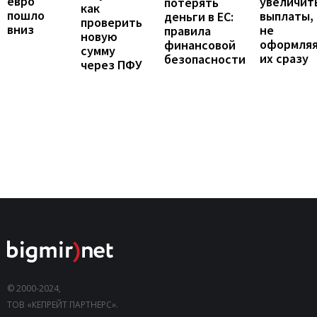
евро
увеличит
потерять
как
пошло
выплаты,
деньги в ЕС:
проверить
вниз
не
правила
новую
оформля
финансовой
сумму
их сразу
безопасности
через ПФУ
© 2000-2024,
ТОВ «КЕПРЕЙТ ПАРТНЕРС».