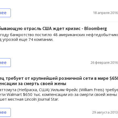
нее
18 апреля 2016,
ывающую отрасль США ждет кризис - Bloomberg
году банкротство постигло 48 американских нефтедобытчик
д угрозой еще 74 компании.
нее
26 февраля 2016,
ц требует от крупнейшей розничной сети в мире $65
енсации за смерть своей жены
ттсмута (Небраска, США) Уильям Фрейс (William Freis) требу
ети Walmart $650 тыс. компенсации из-за смерти своей жены
ет местная Lincoln Journal Star.
нее
29 августа 2013,