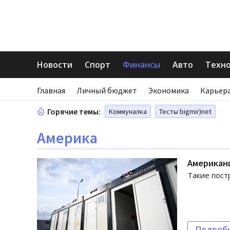
Новости
Спорт
Финансы
Авто
Техн
Главная
Личный бюджет
Экономика
Карьера
Горячие темы:
Коммуналка
Тесты bigmir)net
Америка
Американ
Такие пост
Подроб