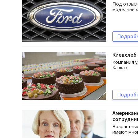
Под отзыв
модельных 
Подроб
Киевхлеб 
Компания у
Кавказ.
Подроб
Американс
сотрудни
Возрастные
имеют мног