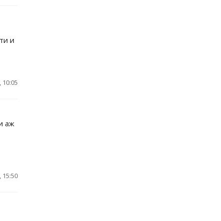
ти и
 10:05
и аж
 15:50