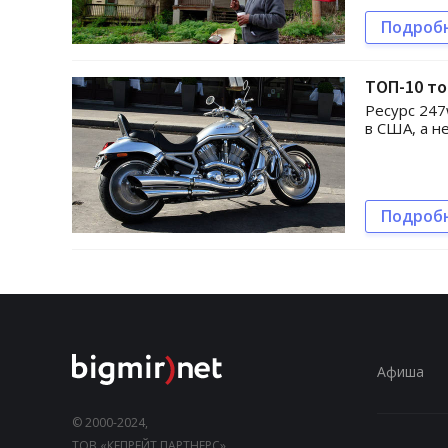
Подроб
ТОП-10 то
Ресурс 247
в США, а н
Подроб
Афиша
© 2000-2024,
ТОВ «КЕПРЕЙТ ПАРТНЕРС».