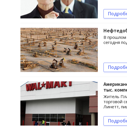
Подроб
Нефтедоб
В прошлом 
сегодня по
Подроб
Американе
тыс. комп
Житель Пла
торговой с
Линетт, пиш
Подроб