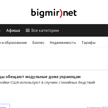
о
Афиша
Все категории
 и образование
Бизнес
Недвижимость
Тарифы
цы обещают модульные дома украинцам
ройки США используют в случаях стихийных бедствий
нее
4 апреля 2022,