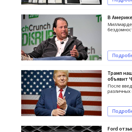
В Америке
Миллиарде
бездомнос
Подроб
Трамп наш
объявит 
После введ
различных 
Подроб
Ford отзы