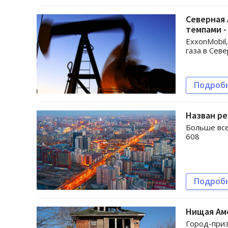
Северная
темпами -
ExxonMobil
газа в Сев
Подроб
Назван ре
Больше все
608
Подроб
Нищая Ам
Город-приз