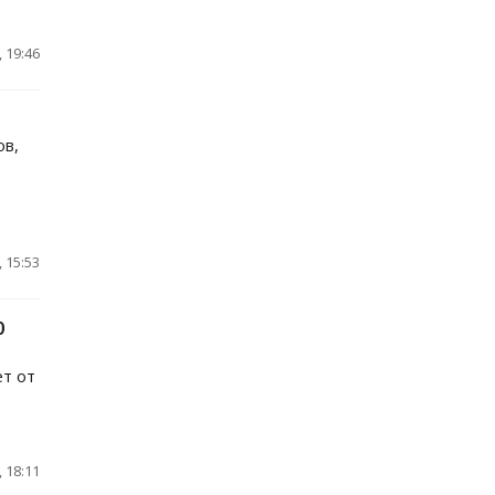
 19:46
ов,
 15:53
0
ет от
 18:11