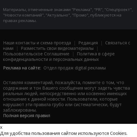
Материалы, отмеченные знаками "Реклама", "PR", "Спецпроект",
"Новости компаний", "Актуально", "Промо", публикуются на
правах рекламы.
Наши контакты и схема проезда
|
Редакция
|
Связаться с
нами
|
Разместить свои видеоматериалы
|
Пользовательское Соглашение
|
Политика в сфере
конфиденциальности и персональных данных
Реклама на сайте:
Отдел продаж digital рекламы
Оставляя комментарий, пожалуйста, помните о том, что
содержание и тон Вашего сообщения могут задеть чувства
реальных людей, непосредственно или косвенно имеющих
отношение к данной новости. Пользователи, которые
нарушают эти правила грубо или систематически, будут
заблокированы.
Полная версия правил
x
Для удобства пользования сайтом используются Cookies.