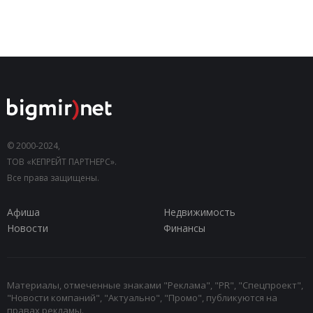
© 2000-2024,
ТОВ «КЕПРЕЙТ ПАРТНЕРС».
Все права защищены.
Афиша
Недвижимость
Новости
Финансы
Материалы, отмеченные знаками "Реклама", "PR", "Спецпроект",
"Новости компаний", "Актуально", "Промо", публикуются на
правах рекламы.