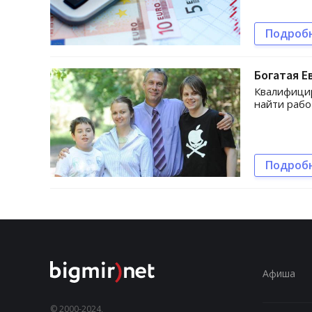
Подроб
Богатая Е
Квалифицир
найти рабо
Подроб
Афиша
© 2000-2024,