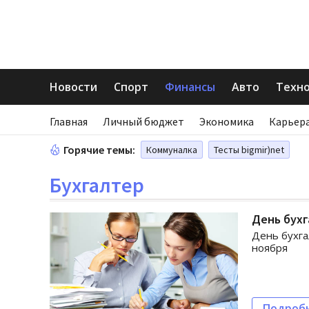
Новости
Спорт
Финансы
Авто
Техн
Главная
Личный бюджет
Экономика
Карьера
Горячие темы:
Коммуналка
Тесты bigmir)net
Бухгалтер
День бухг
День бухга
ноября
Подроб