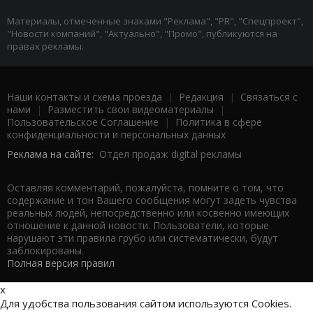
Материалы, отмеченные знаками "Реклама", "PR", "Спецпроект",
"Новости компаний", "Актуально", "Промо", публикуются на
правах рекламы.
Наши контакты и схема проезда
|
Редакция
|
Связаться с
нами
|
Разместить свои видеоматериалы
|
Пользовательское Соглашение
|
Политика в сфере
конфиденциальности и персональных данных
Реклама на сайте:
Отдел продаж digital рекламы
Оставляя комментарий, пожалуйста, помните о том, что
содержание и тон Вашего сообщения могут задеть чувства
реальных людей, непосредственно или косвенно имеющих
отношение к данной новости. Пользователи, которые
нарушают эти правила грубо или систематически, будут
заблокированы.
Полная версия правил
x
Для удобства пользования сайтом используются Cookies.