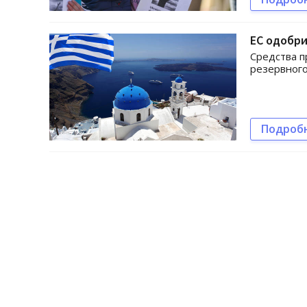
ЕС одобри
Средства п
резервного
Подроб