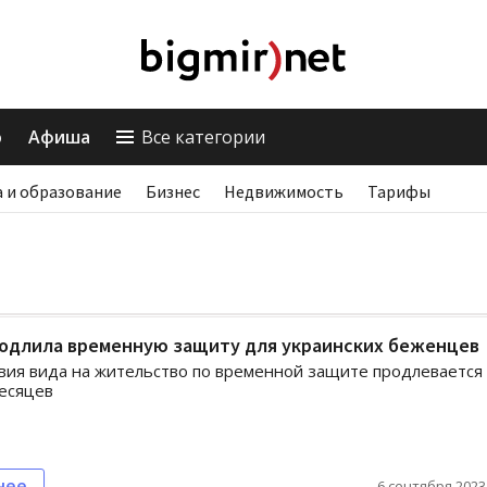
о
Афиша
Все категории
 и образование
Бизнес
Недвижимость
Тарифы
родлила временную защиту для украинских беженцев
вия вида на жительство по временной защите продлевается
есяцев
нее
6 сентября 2023,