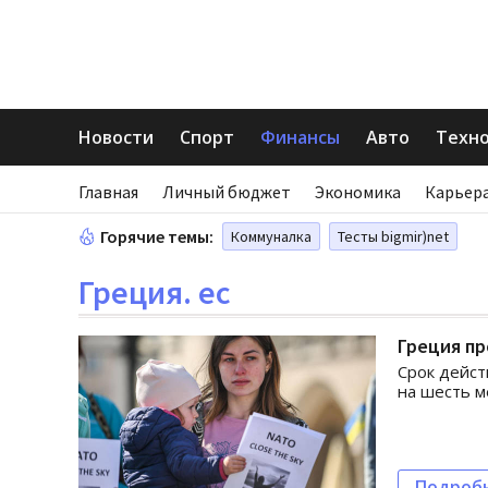
Новости
Спорт
Финансы
Авто
Техн
Главная
Личный бюджет
Экономика
Карьера
Горячие темы:
Коммуналка
Тесты bigmir)net
Греция. ес
Греция п
Срок дейст
на шесть м
Подроб