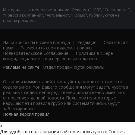
Материалы, отмеченные знаками "Реклама", "PR", "Спецпроект",
"Новости компаний", "Актуально", "Промо", публикуются на
правах рекламы.
Наши контакты и схема проезда
|
Редакция
|
Связаться с
нами
|
Разместить свои видеоматериалы
|
Пользовательское Соглашение
|
Политика в сфере
конфиденциальности и персональных данных
Реклама на сайте:
Отдел продаж digital рекламы
Оставляя комментарий, пожалуйста, помните о том, что
содержание и тон Вашего сообщения могут задеть чувства
реальных людей, непосредственно или косвенно имеющих
отношение к данной новости. Пользователи, которые
нарушают эти правила грубо или систематически, будут
заблокированы.
Полная версия правил
x
Для удобства пользования сайтом используются Cookies.