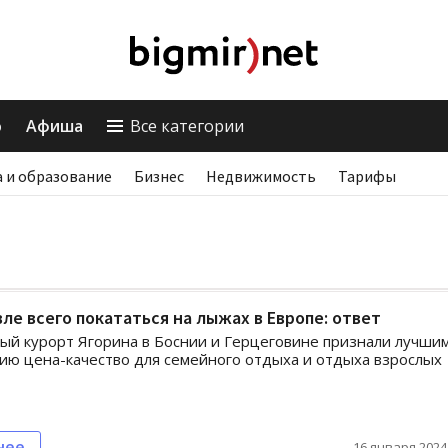
о
Афиша
Все категории
 и образование
Бизнес
Недвижимость
Тарифы
ле всего покататься на лыжах в Европе: ответ
й курорт Ягорина в Боснии и Герцеговине признали лучшим
ю цена-качество для семейного отдыха и отдыха взрослых
нее
16 января 2024,