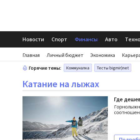
Новости
Спорт
Финансы
Авто
Техн
Главная
Личный бюджет
Экономика
Карьера
Горячие темы:
Коммуналка
Тесты bigmir)net
Катание на лыжах
Где дешев
Горнолыжны
соотношени
Подроб