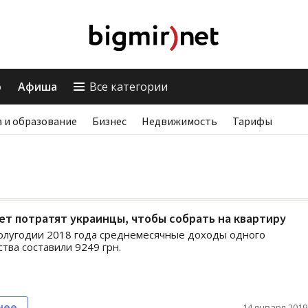
о
Афиша
Все категории
 и образование
Бизнес
Недвижимость
Тарифы
ет потратят украинцы, чтобы собрать на квартиру
олугодии 2018 года среднемесячные доходы одного
тва составили 9249 грн.
нее
14 января 2019,