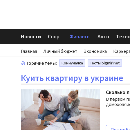
Новости
Спорт
Финансы
Авто
Техн
Главная
Личный бюджет
Экономика
Карьера
Горячие темы:
Коммуналка
Тесты bigmir)net
Куить квартиру в украине
Сколько л
В первом п
домохозяйс
Подроб