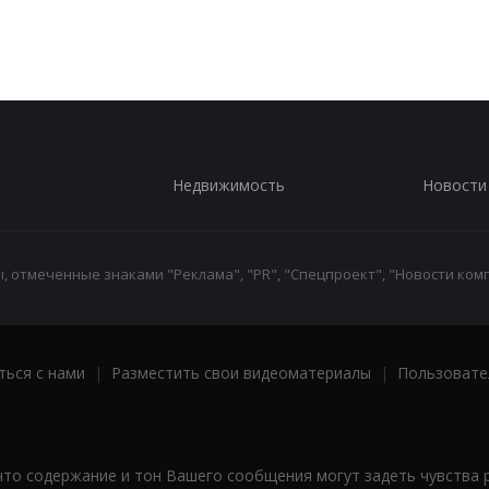
Недвижимость
Новости
 отмеченные знаками "Реклама", "PR", "Спецпроект", "Новости комп
ться с нами
|
Разместить свои видеоматериалы
|
Пользовате
что содержание и тон Вашего сообщения могут задеть чувства 