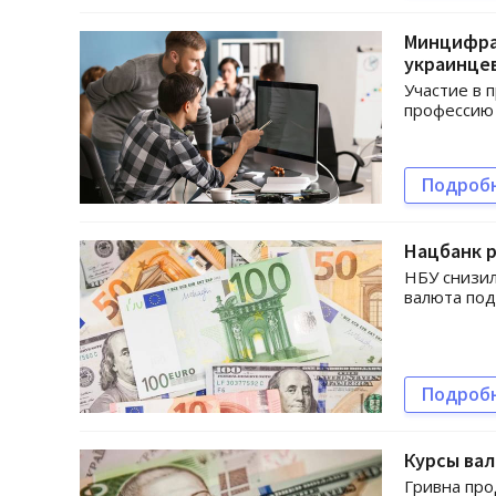
Минцифра 
украинце
Участие в 
профессию 
Подроб
Нацбанк р
НБУ снизил
валюта под
Подроб
Курсы вал
Гривна про