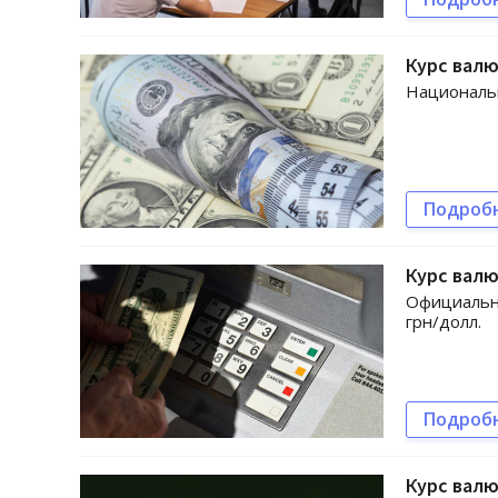
Курс валю
Национальн
Подроб
Курс валю
Официальны
грн/долл.
Подроб
Курс валю