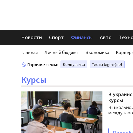
Новости
Спорт
Финансы
Авто
Техн
Главная
Личный бюджет
Экономика
Карьера
Горячие темы:
Коммуналка
Тесты bigmir)net
Курсы
В украинс
курсы
В школьной
междунаро
Подроб