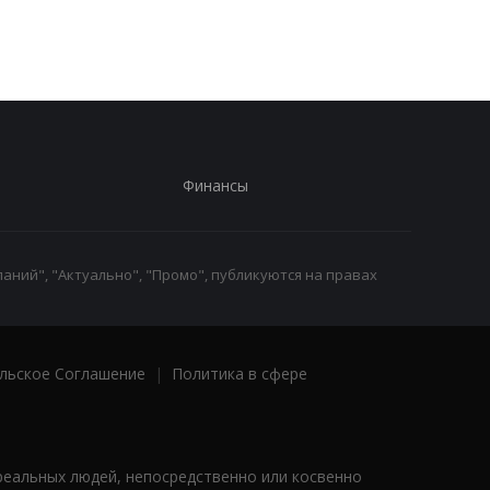
Финансы
аний", "Актуально", "Промо", публикуются на правах
льское Соглашение
|
Политика в сфере
реальных людей, непосредственно или косвенно