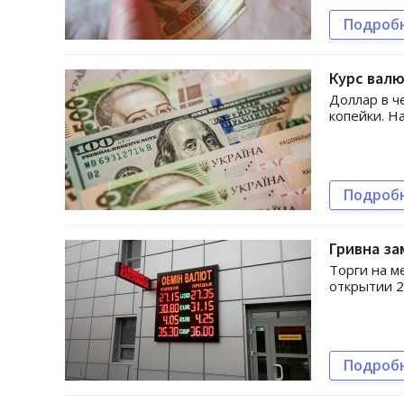
Подроб
Курс валю
Доллар в ч
копейки. Н
Подроб
Гривна за
Торги на м
открытии 2
Подроб