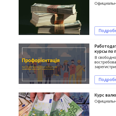
Официальны
Подроб
Работода
курсы по
В свободно
востребова
зарегистри
Подроб
Курс валю
Официальны