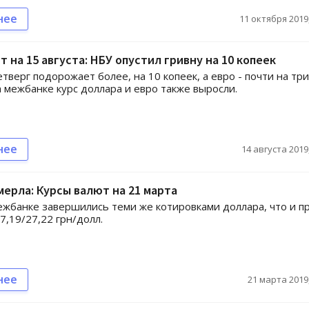
нее
11 октября 2019,
т на 15 августа: НБУ опустил гривну на 10 копеек
етверг подорожает более, на 10 копеек, а евро - почти на три
а межбанке курс доллара и евро также выросли.
нее
14 августа 2019,
мерла: Курсы валют на 21 марта
ежбанке завершились теми же котировками доллара, что и п
7,19/27,22 грн/долл.
нее
21 марта 2019,