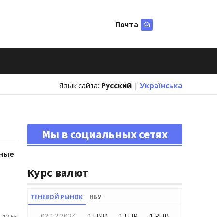
Почта
Искать
Язык сайта:
Русский
|
Українська
Мы в социальных сетях
ьные
Курс валют
ТЕНЕВОЙ РЫНОК
НБУ
02.12.2024
1 USD
1 EUR
1 RUB
 13:55