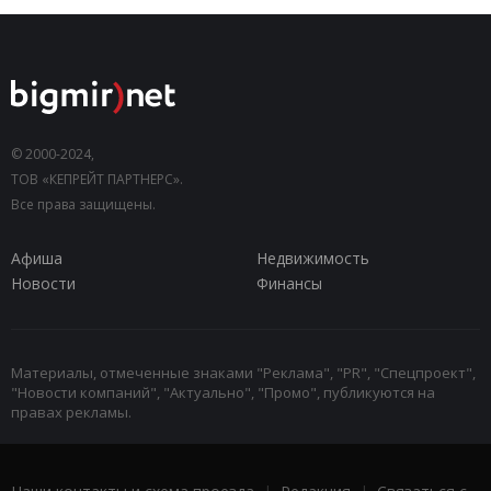
© 2000-2024,
ТОВ «КЕПРЕЙТ ПАРТНЕРС».
Все права защищены.
Афиша
Недвижимость
Новости
Финансы
Материалы, отмеченные знаками "Реклама", "PR", "Спецпроект",
"Новости компаний", "Актуально", "Промо", публикуются на
правах рекламы.