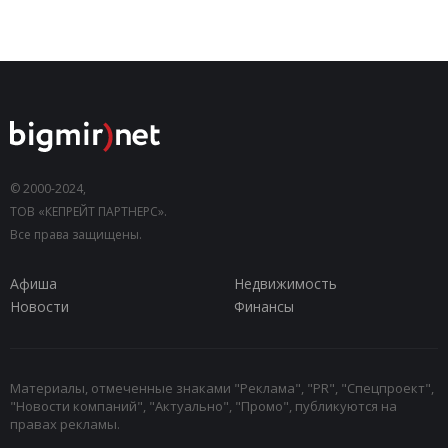
© 2000-2024,
ТОВ «КЕПРЕЙТ ПАРТНЕРС».
Все права защищены.
Афиша
Недвижимость
Новости
Финансы
Материалы, отмеченные знаками "Реклама", "PR", "Спецпроект",
"Новости компаний", "Актуально", "Промо", публикуются на
правах рекламы.