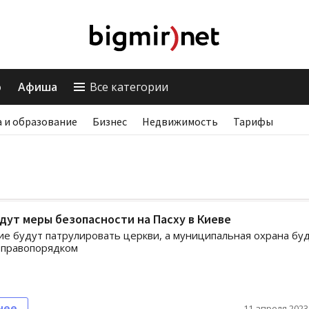
о
Афиша
Все категории
 и образование
Бизнес
Недвижимость
Тарифы
дут меры безопасности на Пасху в Киеве
е будут патрулировать церкви, а муниципальная охрана бу
 правопорядком
нее
11 апреля 2023,