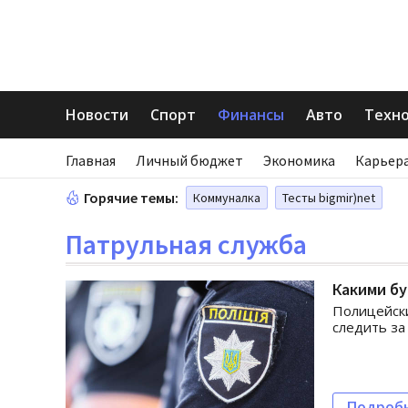
Новости
Спорт
Финансы
Авто
Техн
Главная
Личный бюджет
Экономика
Карьера
Горячие темы:
Коммуналка
Тесты bigmir)net
Патрульная служба
Какими бу
Полицейски
следить за
Подроб