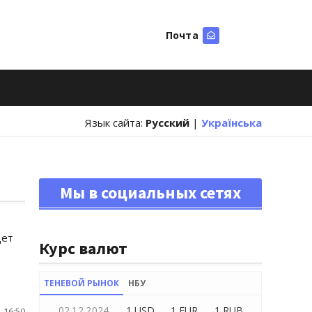
Почта
Искать
Язык сайта:
Русский
|
Українська
Мы в социальных сетях
дет
Курс валют
ТЕНЕВОЙ РЫНОК
НБУ
02.12.2024
1 USD
1 EUR
1 RUB
 16:50