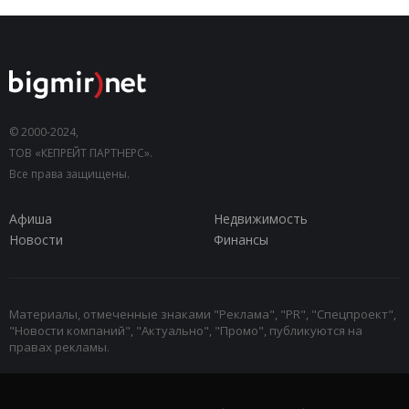
© 2000-2024,
ТОВ «КЕПРЕЙТ ПАРТНЕРС».
Все права защищены.
Афиша
Недвижимость
Новости
Финансы
Материалы, отмеченные знаками "Реклама", "PR", "Спецпроект",
"Новости компаний", "Актуально", "Промо", публикуются на
правах рекламы.