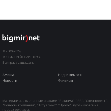
© 2000-2024,
ТОВ «КЕПРЕЙТ ПАРТНЕРС».
Все права защищены.
Афиша
Недвижимость
Новости
Финансы
Материалы, отмеченные знаками "Реклама", "PR", "Спецпроект",
"Новости компаний", "Актуально", "Промо", публикуются на
правах рекламы.