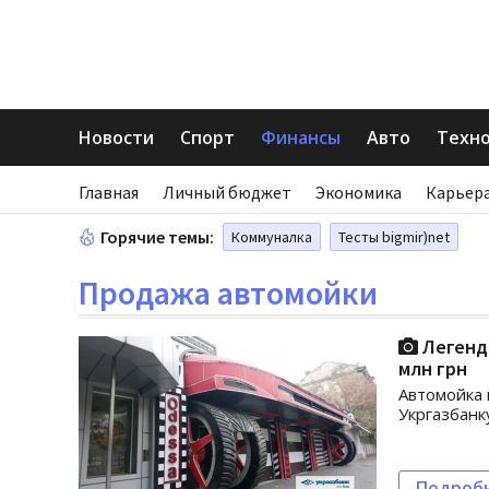
Новости
Спорт
Финансы
Авто
Техн
Главная
Личный бюджет
Экономика
Карьера
Горячие темы:
Коммуналка
Тесты bigmir)net
Продажа автомойки
Легенда
млн грн
Автомойка 
Укргазбанк
Подроб