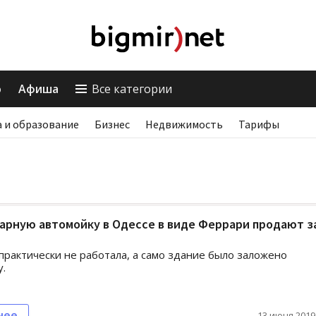
о
Афиша
Все категории
 и образование
Бизнес
Недвижимость
Тарифы
рную автомойку в Одессе в виде Феррари продают за
практически не работала, а само здание было заложено
у.
нее
13 июня 2019,