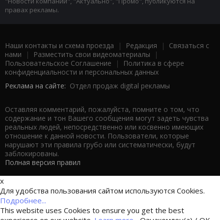
"Новости компаний", "Актуально", "Промо", публикуются на
правах рекламы.
Наши контакты и схема проезда
|
Редакция
|
Связаться с
нами
|
Разместить свои видеоматериалы
|
Пользовательское Соглашение
|
Политика в сфере
конфиденциальности и персональных данных
Реклама на сайте:
Отдел продаж digital рекламы
Оставляя комментарий, пожалуйста, помните о том, что
содержание и тон Вашего сообщения могут задеть чувства
реальных людей, непосредственно или косвенно имеющих
отношение к данной новости. Пользователи, которые
нарушают эти правила грубо или систематически, будут
заблокированы.
Полная версия правил
x
Для удобства пользования сайтом используются Cookies.
Подробнее...
This website uses Cookies to ensure you get the best
experience on our website.
Learn more...
Ознакомлен(а) / OK