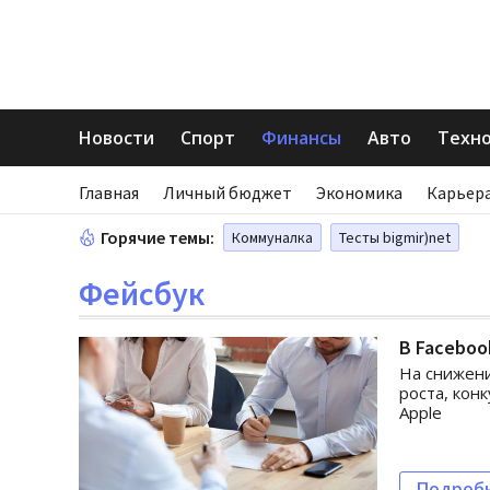
Новости
Спорт
Финансы
Авто
Техн
Главная
Личный бюджет
Экономика
Карьера
Горячие темы:
Коммуналка
Тесты bigmir)net
Фейсбук
В Facebo
На снижени
роста, кон
Apple
Подроб