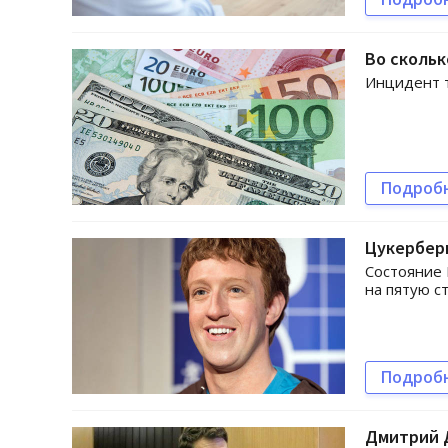
Во скольк
Инцидент т
Подроб
Цукерберг
Состояние 
на пятую с
Подроб
Дмитрий Д