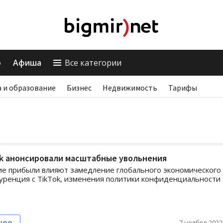
о
Афиша
Все категории
 и образование
Бизнес
Недвижимость
Тарифы
ok анонсировали масштабные увольнения
е прибыли влияют замедление глобального экономического
куренция с TikTok, изменения политики конфиденциальности
нее
7 ноября 2022,