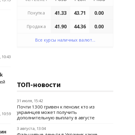
41.33
43.71
0.00
Покупка
41.90
44.36
0.00
Продажа
Все курсы наличных валют...
 10:43
ok
ьей
ТОП-новости
31 июля, 15:42
Почти 1300 гривен к пенсии: кто из
украинцев может получить
 10:59
дополнительную выплату в августе
3 августа, 13:04
дин
Фальшивые деньги в Украине: какие