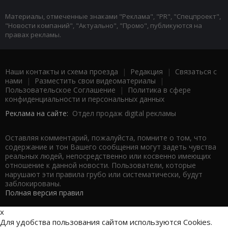
Материалы, отмеченные знаками "Реклама", "PR", "Спецпроект",
"Новости компаний", "Актуально", "Промо", публикуются на
правах рекламы.
Наши контакты и схема проезда
|
Редакция
|
Связаться с
нами
|
Разместить свои видеоматериалы
|
Пользовательское Соглашение
|
Политика в сфере
конфиденциальности и персональных данных
Реклама на сайте:
Отдел продаж digital рекламы
Оставляя комментарий, пожалуйста, помните о том, что
содержание и тон Вашего сообщения могут задеть чувства
реальных людей, непосредственно или косвенно имеющих
отношение к данной новости. Пользователи, которые
нарушают эти правила грубо или систематически, будут
заблокированы.
Полная версия правил
x
Для удобства пользования сайтом используются Cookies.