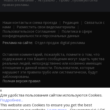
"Новости компаний", "Актуально", "Промо", публикуются на
правах рекламы.
Наши контакты и схема проезда
|
Редакция
|
Связаться с
нами
|
Разместить свои видеоматериалы
|
Пользовательское Соглашение
|
Политика в сфере
конфиденциальности и персональных данных
Реклама на сайте:
Отдел продаж digital рекламы
Оставляя комментарий, пожалуйста, помните о том, что
содержание и тон Вашего сообщения могут задеть чувства
реальных людей, непосредственно или косвенно имеющих
отношение к данной новости. Пользователи, которые
нарушают эти правила грубо или систематически, будут
заблокированы.
Полная версия правил
x
Для удобства пользования сайтом используются Cookies.
Подробнее...
This website uses Cookies to ensure you get the best
experience on our website.
Learn more...
Ознакомлен(а) / OK