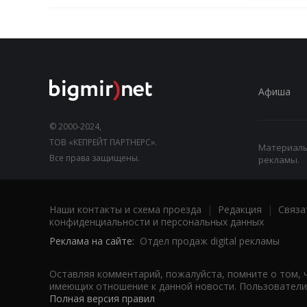
Афиша
© 2000-2024,
ТОВ «КЕПРЕЙТ ПАРТНЕРС».
Материалы,
Все права защищены.
рекламы.
Наши контакты и схема проезда
|
Редакция
|
Связа
конфиденциальности и персональных данных
Реклама на сайте:
Отдел продаж digital рекламы
Оставляя комментарий, пожалуйста, помните о том, 
имеющих отношение к данной новости. Пользователи,
Полная версия правил