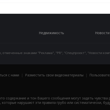
Недвижимость
Новости
 отмеченные знаками "Реклама", "PR", "Спецпроект", "Новости комп
ться с нами
|
Разместить свои видеоматериалы
|
Пользовате
что содержание и тон Вашего сообщения могут задеть чувства 
 которые нарушают эти правила грубо или систематически, буд