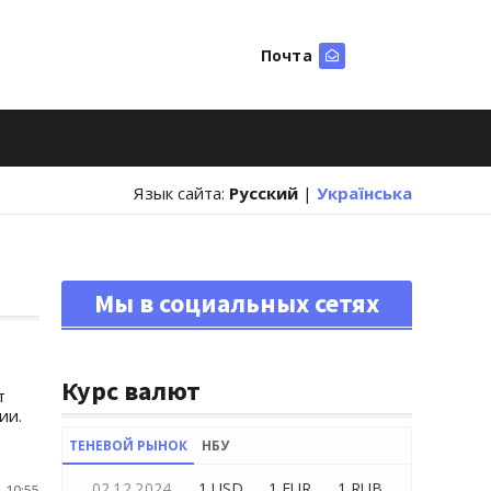
Почта
Искать
Язык сайта:
Русский
|
Українська
Мы в социальных сетях
Курс валют
т
ии.
ТЕНЕВОЙ РЫНОК
НБУ
02.12.2024
1 USD
1 EUR
1 RUB
 10:55