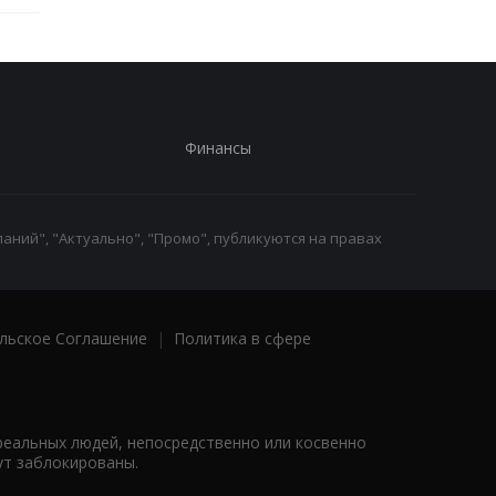
Финансы
аний", "Актуально", "Промо", публикуются на правах
льское Соглашение
|
Политика в сфере
реальных людей, непосредственно или косвенно
ут заблокированы.