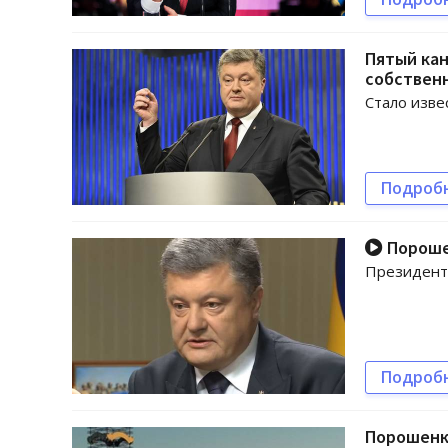
Пятый кан
собствен
Стало изве
Подроб
Порошен
Президент 
Подроб
Порошенко