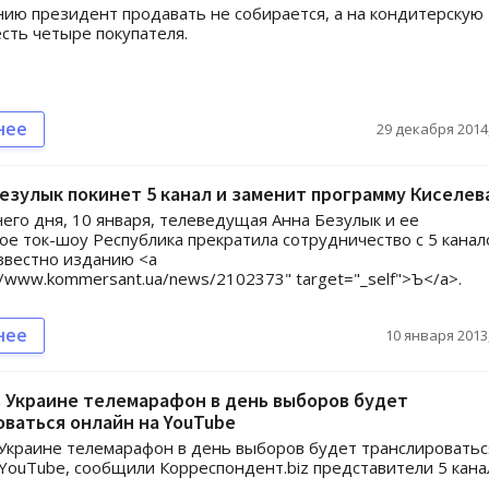
ию президент продавать не собирается, а на кондитерскую
сть четыре покупателя.
нее
29 декабря 2014,
езулык покинет 5 канал и заменит программу Киселева
его дня, 10 января, телеведущая Анна Безулык и ее
ое ток-шоу Республика прекратила сотрудничество с 5 канал
известно изданию <a
://www.kommersant.ua/news/2102373" target="_self">Ъ</a>.
нее
10 января 2013,
 Украине телемарафон в день выборов будет
ваться онлайн на YouTube
Украине телемарафон в день выборов будет транслироватьс
YouTube, сообщили Корреспондент.biz представители 5 кана