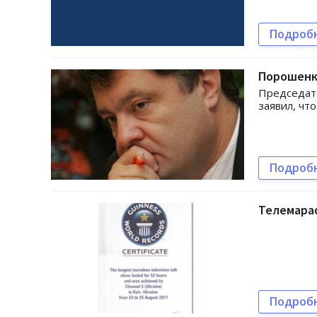
Подроб
Порошенко
Председат
заявил, чт
Подроб
Телемараф
Подроб