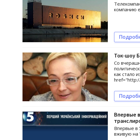
Телекомпан
компанию е
Подроб
Ток-шоу Б
Со вчерашн
политическ
как стало 
href="http
Подроб
Впервые в
транслиро
Впервые в 
вживую на 