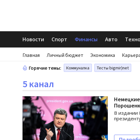
Новости
Спорт
Финансы
Авто
Техн
Главная
Личный бюджет
Экономика
Карьера
Горячие темы:
Коммуналка
Тесты bigmir)net
5 канал
Немецкие 
Порошен
В издании 
президенту
Подроб