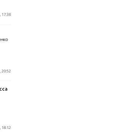
 17:38
енко
 20:52
сса
 18:12