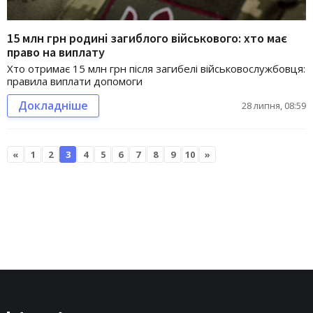
15 млн грн родині загиблого військового: хто має
право на виплату
Хто отримає 15 млн грн після загибелі військовослужбовця:
правила виплати допомоги
Докладніше
28 липня, 08:59
«
1
2
3
4
5
6
7
8
9
10
»