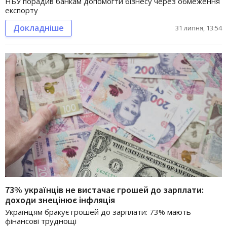
НБУ порадив банкам допомогти бізнесу через обмеження
експорту
Докладніше
31 липня, 13:54
73% українців не вистачає грошей до зарплати:
доходи знецінює інфляція
Українцям бракує грошей до зарплати: 73% мають
фінансові труднощі