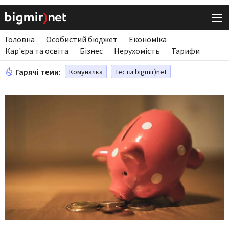
Головна
Особистий бюджет
Економіка
Кар'єра та освіта
Бізнес
Нерухомість
Тарифи
Гарячі теми:
Комуналка
Тести bigmir)net