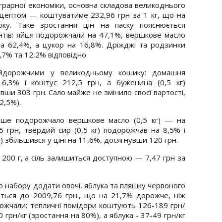
грарної економіки, основна складова великоднього
цептом — коштуватиме 232,96 грн за 1 кг, що на
ку. Таке зростання цін на паску пояснюється
єнтів: яйця подорожчали на 47,1%, вершкове масло
на 62,4%, а цукор на 16,8%. Дріжджі та родзинки
% та 12,2% відповідно.
айдорожчими у великодньому кошику: домашня
 6,3% і коштує 212,5 грн, а буженина (0,5 кг)
увши 303 грн. Сало майже не змінило своєї вартості,
2,5%).
ьше подорожчало вершкове масло (0,5 кг) — на
5 грн, твердий сир (0,5 кг) подорожчав на 8,5% і
г) збільшився у ціні на 11,6%, досягнувши 120 грн.
 200 г, а сіль залишиться доступною — 7,47 грн за
 набору додати овочі, яблука та пляшку червоного
шиться до 2009,76 грн., що на 21,7% дорожче, ніж
рожчали: тепличні помідори коштують 126-189 грн/
0 грн/кг (зростання на 80%), а яблука - 37-49 грн/кг