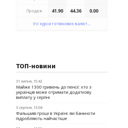
41.90
44.36
0.00
Продаж
Усі курси готівкових валют...
ТОП-новини
31 липня, 15:42
Майже 1300 гривень до пенсії: хто з
українців може отримати додаткову
виплату у серпні
3 серпня, 13:04
Фальшиві гроші в Україні: які банкноти
підробляють найчастіше