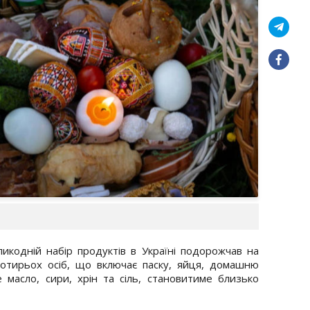
ликодній набір продуктів в Україні подорожчав на
 чотирьох осіб, що включає паску, яйця, домашню
 масло, сири, хрін та сіль, становитиме близько