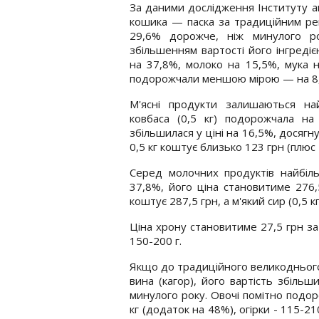
За даними дослідження Інституту а
кошика — паска за традиційним ре
29,6% дорожче, ніж минулого ро
збільшенням вартості його інгреді
на 37,8%, молоко на 15,5%, мука 
подорожчали меншою мірою — на 8,7
М'ясні продукти залишаються н
ковбаса (0,5 кг) подорожчала на
збільшилася у ціні на 16,5%, досягн
0,5 кг коштує близько 123 грн (плюс 
Серед молочних продуктів найбіл
37,8%, його ціна становитиме 276,
коштує 287,5 грн, а м'який сир (0,5 к
Ціна хрону становитиме 27,5 грн за
150-200 г.
Якщо до традиційного великоднього
вина (кагор), його вартість збіль
минулого року. Овочі помітно подо
кг (додаток на 48%), огірки - 115-21