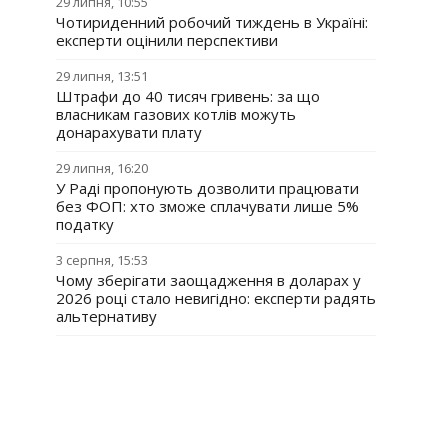
29 липня, 10:55
Чотириденний робочий тиждень в Україні:
експерти оцінили перспективи
29 липня, 13:51
Штрафи до 40 тисяч гривень: за що
власникам газових котлів можуть
донарахувати плату
29 липня, 16:20
У Раді пропонують дозволити працювати
без ФОП: хто зможе сплачувати лише 5%
податку
3 серпня, 15:53
Чому зберігати заощадження в доларах у
2026 році стало невигідно: експерти радять
альтернативу