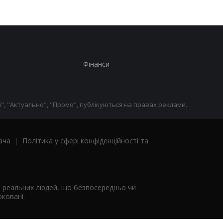
Фінанси
", "Актуально", "Промо", публікуються на правах реклами.
ача
|
Політика у сфері конфіденційності та
я реальних людей, що безпосередньо чи
ковані.