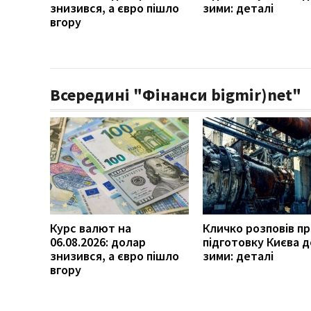
знизився, а євро пішло
зими: деталі
вгору
Всередині "Фінанси bigmir)net"
Курс валют на
Кличко розповів п
06.08.2026: долар
підготовку Києва д
знизився, а євро пішло
зими: деталі
вгору