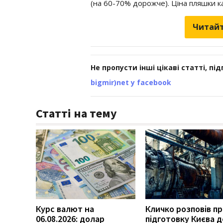
(на 60-70% дорожче). Ціна пляшки к
Читайт
Не пропусти інші цікаві статті, пі
bigmir)net у facebook
Статті на тему
Курс валют на
Кличко розповів п
06.08.2026: долар
підготовку Києва д