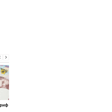
ариф
Світові запаси пального
Зупинка морського
майже вичерпані:
коридору може