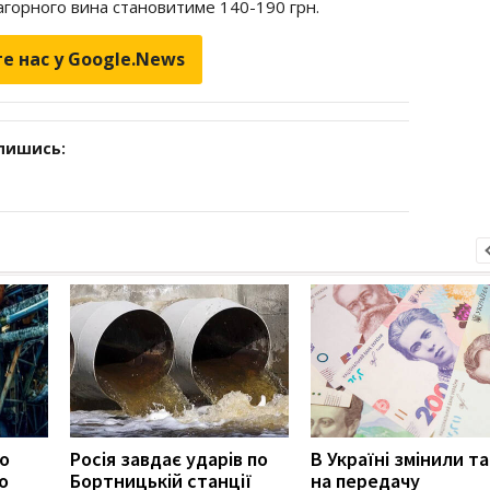
агорного вина становитиме 140-190 грн.
е нас у Google.News
дпишись:
ро
Росія завдає ударів по
В Україні змінили т
о
Бортницькій станції
на передачу