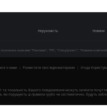
Нерухомість
Новини
 позначені знаками "Реклама", "PR", "Спецпроект", "Новини компаній
ися з нами
|
Розмістити свої відеоматеріали
|
Угода Користув
ст та тональність Вашого повідомлення можуть зачіпати почутт
і, які порушують ці правила грубо чи систематично, будуть забло