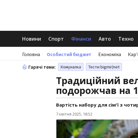
Новини
Спорт
Фінанси
Авто
Техно
Головна
Особистий бюджет
Економіка
Кар'
Гарячі теми:
Комуналка
Тести bigmir)net
Традиційний вел
подорожчав на 
Вартість набору для сім'ї з чот
7 квітня 2025, 18:52