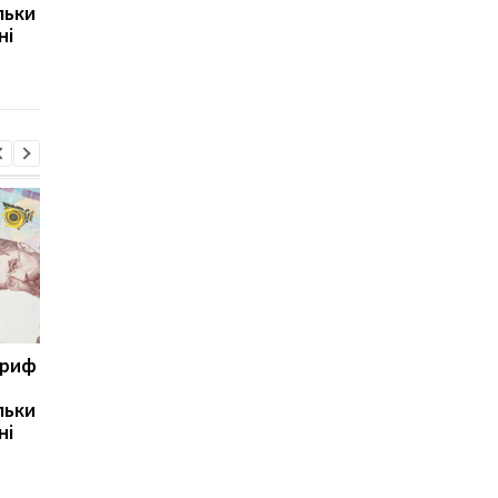
льки
експерт попередив про
призвести до
ні
ризики для України
скорочення
виробництва залізно
руди
ариф
Світові запаси пального
Зупинка морського
майже вичерпані:
коридору може
льки
експерт попередив про
призвести до
ні
ризики для України
скорочення
виробництва залізно
руди