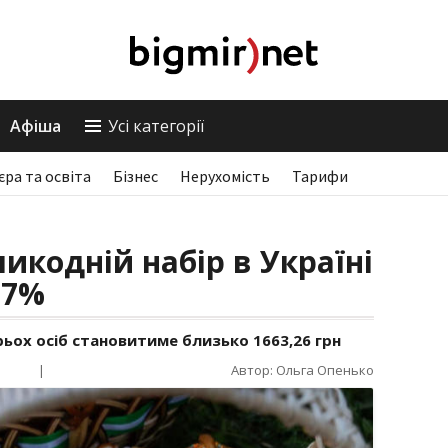
Афіша
Усі категорії
єра та освіта
Бізнес
Нерухомість
Тарифи
икодній набір в Україні
17%
ирьох осіб становитиме близько 1663,26 грн
|
Автор: Ольга Опенько