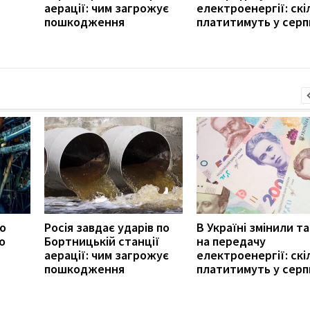
аерації: чим загрожує
електроенергії: скі
пошкодження
платитимуть у серп
ро
Росія завдає ударів по
В Україні змінили т
о
Бортницькій станції
на передачу
аерації: чим загрожує
електроенергії: скі
пошкодження
платитимуть у серп