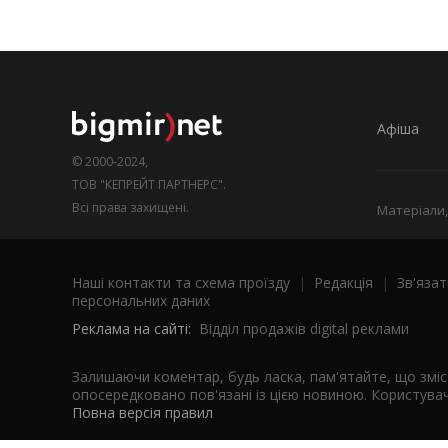
Афіша
© 2000-2024,
ТОВ "КЕПРЕЙТ ПАРТНЕРС".
Всі права захищені.
Матеріали,
Наші контакти та схема проїзду
|
Редакція
|
Зв'язат
персональних даних
Реклама на сайті:
Відділ продажів digital реклами
Залишаючи коментар, будь ласка, пам'ятайте, що змі
опосередковано пов'язані із цією новиною. Користувач
Повна версія правил