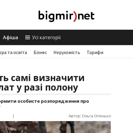
Афіша
Усі категорії
єра та освіта
Бізнес
Нерухомість
Тарифи
ть самі визначити
ат у разі полону
ормити особисте розпорядження про
т
|
Автор: Ольга Опенько