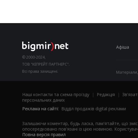
Афіша
© 2000-2024,
ТОВ "КЕПРЕЙТ ПАРТНЕРС".
Всі права захищені.
Матеріали,
Наші контакти та схема проїзду
|
Редакція
|
Зв'язат
персональних даних
Реклама на сайті:
Відділ продажів digital реклами
Залишаючи коментар, будь ласка, пам'ятайте, що змі
опосередковано пов'язані із цією новиною. Користувач
Повна версія правил