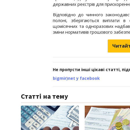
державних реєстрів для прискорення
Відповідно до чинного законодавс
полоні, зберігаються виплати в 
щомісячних та одноразових надбаво
зміни нормативів грошового забезп
Читайт
Не пропусти інші цікаві статті, пі
bigmir)net у facebook
Статті на тему