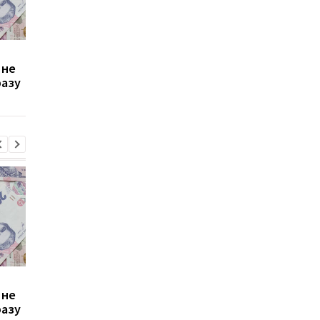
Зростання цін на
Виплата 3100 грн до
 не
транспорт у Києві: кому
Дня Незалежності: 
разу
стало невигідно їздити
потрібно подати зая
на роботу
до ПФУ
Зростання цін на
Виплата 3100 грн до
 не
транспорт у Києві: кому
Дня Незалежності: 
разу
стало невигідно їздити
потрібно подати зая