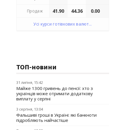
41.90
44.36
0.00
Продаж
Усі курси готівкових валют...
ТОП-новини
31 липня, 15:42
Майже 1300 гривень до пенсії: хто з
українців може отримати додаткову
виплату у серпні
3 серпня, 13:04
Фальшиві гроші в Україні: які банкноти
підробляють найчастіше