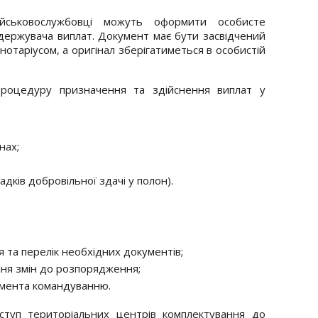
йськовослужбовці можуть оформити особисте
ержувача виплат. Документ має бути засвідчений
нотаріусом, а оригінал зберігатиметься в особистій
роцедуру призначення та здійснення виплат у
нах;
адків добровільної здачі у полон).
та перелік необхідних документів;
ння змін до розпорядження;
умента командуванню.
ступ територіальних центрів комплектування до