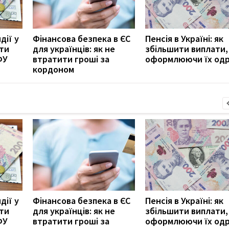
дії у
Фінансова безпека в ЄС
Пенсія в Україні: як
ити
для українців: як не
збільшити виплати,
ФУ
втратити гроші за
оформлюючи їх од
кордоном
дії у
Фінансова безпека в ЄС
Пенсія в Україні: як
ити
для українців: як не
збільшити виплати,
ФУ
втратити гроші за
оформлюючи їх од