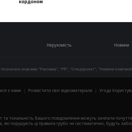
кордоном
Нерухомість
Новини
 позначені знаками "Реклама", "PR", "Спецпроект", "Новини компаній
ися з нами
|
Розмістити свої відеоматеріали
|
Угода Користув
ст та тональність Вашого повідомлення можуть зачіпати почутт
і, які порушують ці правила грубо чи систематично, будуть забло