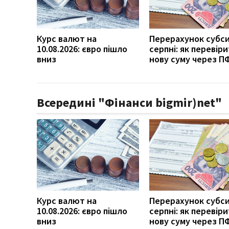
Курс валют на
Перерахунок субси
10.08.2026: євро пішло
серпні: як перевір
вниз
нову суму через П
Всередині "Фінанси bigmir)net"
Курс валют на
Перерахунок субси
10.08.2026: євро пішло
серпні: як перевір
вниз
нову суму через П