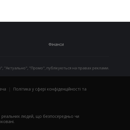
на роботу
до ПФУ
Фінанси
", "Актуально", "Промо", публікуються на правах реклами.
ача
|
Політика у сфері конфіденційності та
я реальних людей, що безпосередньо чи
ковані.