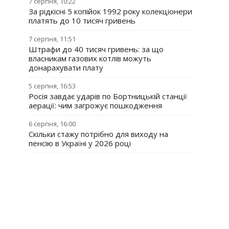
7 серпня, 10:22
За рідкісні 5 копійок 1992 року колекціонери
платять до 10 тисяч гривень
7 серпня, 11:51
Штрафи до 40 тисяч гривень: за що
власникам газових котлів можуть
донарахувати плату
5 серпня, 16:53
Росія завдає ударів по Бортницькій станції
аерації: чим загрожує пошкодження
6 серпня, 16:00
Скільки стажу потрібно для виходу на
пенсію в Україні у 2026 році