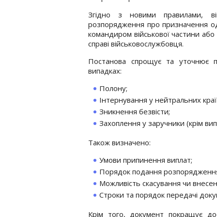
Згідно з новими правилами, ві
розпорядження про призначення од
командиром військової частини або 
справі військовослужбовця.
Постанова спрощує та уточнює п
випадках:
Полону;
Інтернування у нейтральних краї
Зникнення безвісти;
Захоплення у заручники (крім вип
Також визначено:
Умови припинення виплат;
Порядок подання розпорядження 
Можливість скасування чи внесе
Строки та порядок передачі док
Крім того, документ покращує до