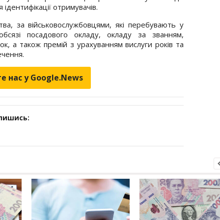
 ідентифікації отримувачів.
тва, за військовослужбовцями, які перебувають у
обсязі посадового окладу, окладу за званням,
к, а також премій з урахуванням вислуги років та
ечення.
е нас у Google.News
дпишись: