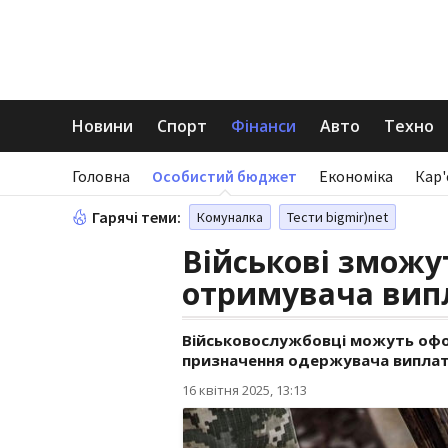
Новини
Спорт
Фінанси
Авто
Техно
Головна
Особистий бюджет
Економіка
Кар'
Гарячі теми:
Комуналка
Тести bigmir)net
Військові зможу
отримувача випл
Військовослужбовці можуть оф
призначення одержувача випла
16 квітня 2025, 13:13