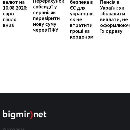
Перерахунок
Пенсія в
валют на
безпека в
субсидії у
Україні: як
10.08.2026:
ЄС для
серпні: як
збільшити
євро
українців:
перевірити
виплати, не
пішло
як не
нову суму
оформлююч
вниз
втратити
через ПФУ
їх одразу
гроші за
кордоном
© 2000-2024,